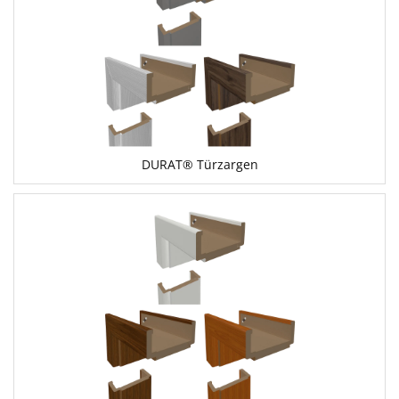
DURAT® Türzargen