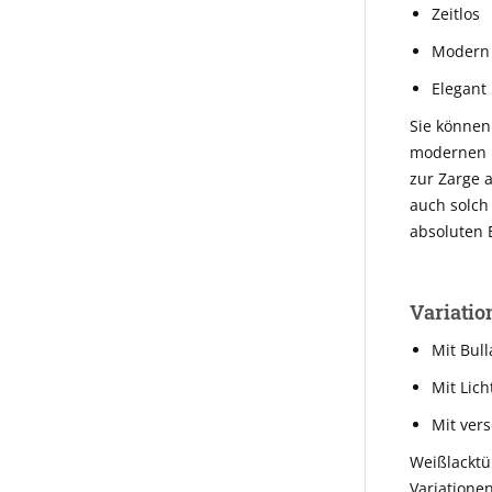
Zeitlos
Modern
Elegant
Sie können
modernen D
zur Zarge a
auch solch
absoluten 
Variatio
Mit Bul
Mit Lich
Mit ver
Weißlacktü
Variationen