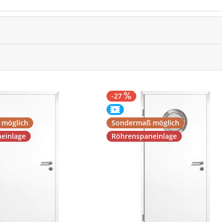
-27
 möglich
Sondermaß möglich
einlage
Röhrenspaneinlage