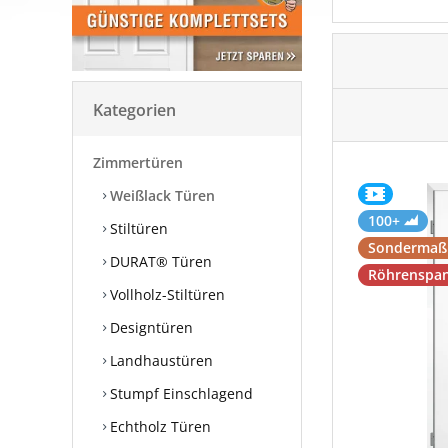
Kategorien
Zimmertüren
Weißlack Türen
100+
Stiltüren
Sondermaß
DURAT® Türen
Röhrenspan
Vollholz-Stiltüren
Designtüren
Landhaustüren
Stumpf Einschlagend
Echtholz Türen