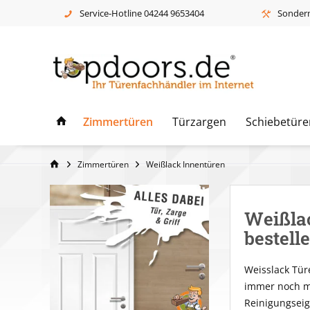
Service-Hotline 04244 9653404
Sonderm
Zimmertüren
Türzargen
Schiebetüre
Zimmertüren
Weißlack Innentüren
Weißlac
bestell
Weisslack Tür
immer noch mo
Reinigungseig