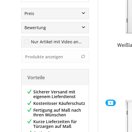
Preis
Bewertung
von
129,00 €
bis
979,00 €
& mehr
Nur Artikel mit Video anzeigen
Weißla
& mehr
& mehr
Produkte anzeigen
& mehr
Vorteile
Sicherer Versand mit
eigenem Lieferdienst
Kostenloser Käuferschutz
Fertigung auf Maß nach
Ihren Wünschen
Kurze Lieferzeiten für
Türzargen auf Maß