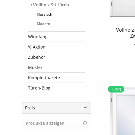
Vollholz Stiltüren
Klassisch
Modern
Vollholz
Zw
Windfang
% Aktion
Zubehör
Muster
Komplettpakete
Türen-Blog
TIPP!
Preis
Produkte anzeigen
von
1359,00 €
bis
2299,00 €