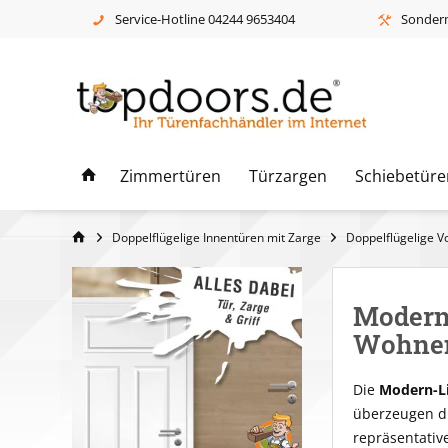
Service-Hotline 04244 9653404
Sonderm
Zimmertüren
Türzargen
Schiebetüre
Doppelflügelige Innentüren mit Zarge
Doppelflügelige Vo
Modern-
Wohne
Die
Modern-L
überzeugen du
repräsentativ