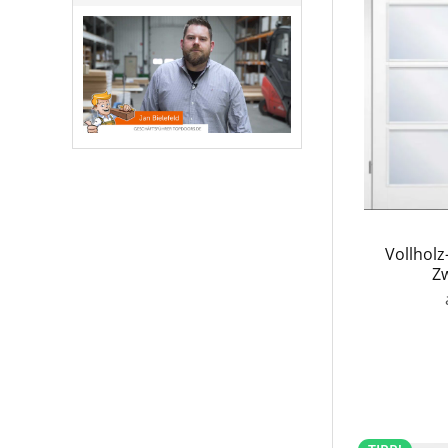
Vollholz
Zw