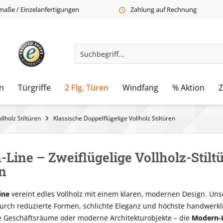
aße / Einzelanfertigungen
Zahlung auf Rechnung
n
Türgriffe
2 Flg. Türen
Windfang
% Aktion
llholz Stiltüren
Klassische Doppelflügelige Vollholz Stiltüren
Line – Zweiflügelige Vollholz-Stilt
n
ine
vereint edles Vollholz mit einem klaren, modernen Design. Unse
rch reduzierte Formen, schlichte Eleganz und höchste handwerklic
e Geschäftsräume oder moderne Architekturobjekte – die
Modern-