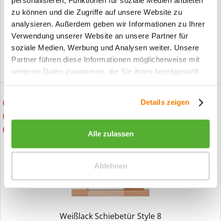
Weißlack Schiebetür Style 1
personalisieren, Funktionen für soziale Medien anbieten
zu können und die Zugriffe auf unsere Website zu
ab 619,00 €*
analysieren. Außerdem geben wir Informationen zu Ihrer
639,00 € *
Verwendung unserer Website an unsere Partner für
soziale Medien, Werbung und Analysen weiter. Unsere
Partner führen diese Informationen möglicherweise mit
weiteren Daten zusammen, die Sie ihnen bereitgestellt
haben oder die sie im Rahmen Ihrer Nutzung der Dienste
gesammelt haben.
Details zeigen
Auch 2 Flg. lieferbar
Rechts+links verwendbar
Alle zulassen
Ablehnen
Weißlack Schiebetür Style 8