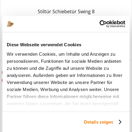
Stiltür Schiebetür Swing 8
ab 939,00 €*
Diese Webseite verwendet Cookies
Wir verwenden Cookies, um Inhalte und Anzeigen zu
personalisieren, Funktionen für soziale Medien anbieten
zu können und die Zugriffe auf unsere Website zu
Auch 2 Flg. lieferbar
analysieren. Außerdem geben wir Informationen zu Ihrer
Rechts+links verwendbar
Verwendung unserer Website an unsere Partner für
soziale Medien, Werbung und Analysen weiter. Unsere
Partner führen diese Informationen möglicherweise mit
weiteren Daten zusammen, die Sie ihnen bereitgestellt
haben oder die sie im Rahmen Ihrer Nutzung der Dienste
gesammelt haben.
Details zeigen