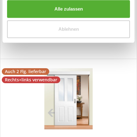
Stiltür Schiebetür Swing 9
Alle zulassen
ab 959,00 €*
Ablehnen
Auch 2 Flg. lieferbar
Rechts+links verwendbar