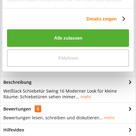
Artikel-Nr.:
709
haben oder die sie im Rahmen Ihrer Nutzung der Dienste
Info:
Dieser Artikel wird gemäß Ihrer
gesammelt haben.
Konfiguration gefertigt. Daher ist er als
Details zeigen
kundenspezifische Anfertigung vom
Widerruf / der Rückgabe
ausgeschlossen.
Alle zulassen
Vorteile
Kostenloser Versand ab € 2000,- Bestellwert
Ablehnen
Versand mit eigener Spedition
Beschreibung
Weißlack Schiebetür Swing 16 Moderner Look für kleine
Räume: Schiebetüren sehen immer...
mehr
Bewertungen
0
Bewertungen lesen, schreiben und diskutieren...
mehr
Hilfevideo