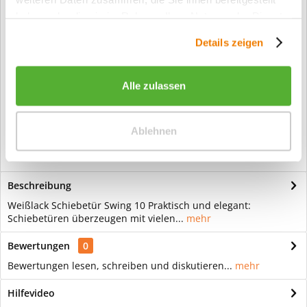
Artikel-Nr.:
706
haben oder die sie im Rahmen Ihrer Nutzung der Dienste
Info:
Dieser Artikel wird gemäß Ihrer
gesammelt haben.
Konfiguration gefertigt. Daher ist er als
Details zeigen
kundenspezifische Anfertigung vom
Widerruf / der Rückgabe
ausgeschlossen.
Alle zulassen
Vorteile
Kostenloser Versand ab € 2000,- Bestellwert
Ablehnen
Versand mit eigener Spedition
Beschreibung
Weißlack Schiebetür Swing 10 Praktisch und elegant:
Schiebetüren überzeugen mit vielen...
mehr
Bewertungen
0
Bewertungen lesen, schreiben und diskutieren...
mehr
Hilfevideo