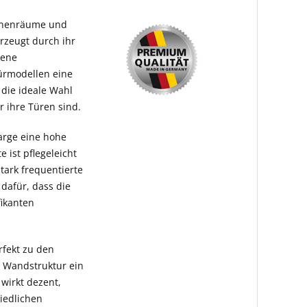
Innenräume und
erzeugt durch ihr
dene
Türmodellen eine
 die ideale Wahl
 ihre Türen sind.
arge eine hohe
 ist pflegeleicht
tark frequentierte
 dafür, dass die
fikanten
rfekt zu den
e Wandstruktur ein
wirkt dezent,
hiedlichen