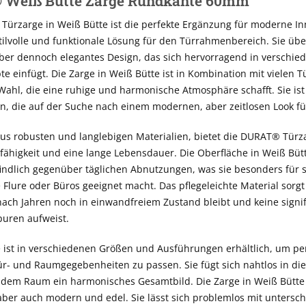
Weiß Bütte Zarge Rundkante 60mm
Türzarge in Weiß Bütte ist die perfekte Ergänzung für moderne 
stilvolle und funktionale Lösung für den Türrahmenbereich. Sie üb
aber dennoch elegantes Design, das sich hervorragend in verschie
 einfügt. Die Zarge in Weiß Bütte ist in Kombination mit vielen 
Wahl, die eine ruhige und harmonische Atmosphäre schafft. Sie ist
, die auf der Suche nach einem modernen, aber zeitlosen Look für
aus robusten und langlebigen Materialien, bietet die DURAT® Türz
ähigkeit und eine lange Lebensdauer. Die Oberfläche in Weiß Bütte
ndlich gegenüber täglichen Abnutzungen, was sie besonders für s
 Flure oder Büros geeignet macht. Das pflegeleichte Material sorgt
ach Jahren noch in einwandfreiem Zustand bleibt und keine signi
uren aufweist.
 ist in verschiedenen Größen und Ausführungen erhältlich, um pe
ür- und Raumgegebenheiten zu passen. Sie fügt sich nahtlos in di
 dem Raum ein harmonisches Gesamtbild. Die Zarge in Weiß Bütte 
 aber auch modern und edel. Sie lässt sich problemlos mit untersc