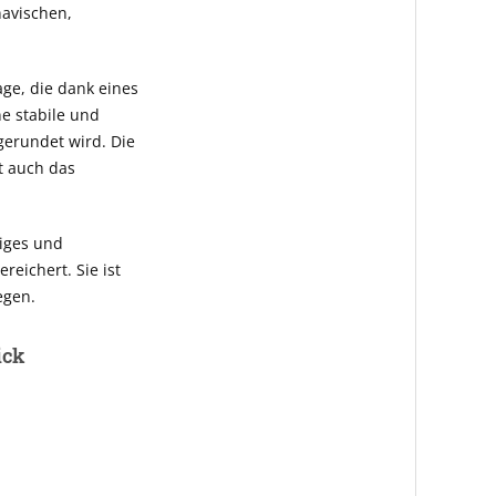
navischen,
age, die dank eines
e stabile und
gerundet wird. Die
t auch das
biges und
eichert. Sie ist
egen.
ick