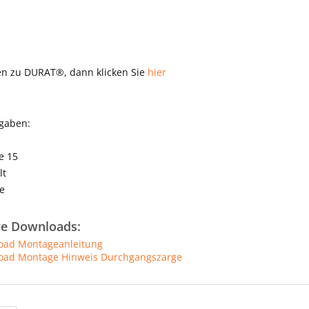
en zu DURAT®, dann klicken Sie
hier
ngaben:
e 15
lt
e
re Downloads:
ad Montageanleitung
ad Montage Hinweis Durchgangszarge