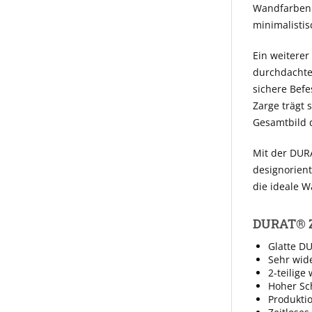
Wandfarben 
minimalistis
Ein weiterer
durchdachten
sichere Befe
Zarge trägt 
Gesamtbild 
Mit der DURA
designorient
die ideale W
DURAT® Za
Glatte D
Sehr wid
2-teilige
Hoher Sc
Produkti