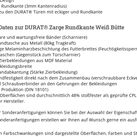
 Design
 Rundkante (3mm Kantenradius)
zu den DURAT® Türen mit eckiger und Rundkante
Daten zur DURAT® Zarge Rundkante Weiß Bütte
are und wartungsfreie Bänder (Scharniere)
ndtasche aus Metall (80kg Tragkraft)
ge Melaminharzbeschichtung des Futterbrettes (Feuchtigkeitssperr
taschen (Gegenstück zum Türscharnier)
 Zierbekleidungen aus MDF Material
leidungsbreite
dabkantung (Stärke Zierbekleidung)
ndfestigkeit direkt nach dem Zusammenbau (verschraubbare Eckve
ll Schraubverbinder an den Gehrungen der Bekleidungen
 Produktion (DIN 18101)
berflächen sind durchschnittlich 48% stoßfester als geprüfte CPL
 Hersteller.
r Sonderanfertigungen können Sie bei der Auswahl der Eigenschaf
nderanfertigungen erstellen wir Ihnen auf Wunsch gerne ein ausf
n Farbschwankungen sind dargestellte Oberflächen, Farben und St