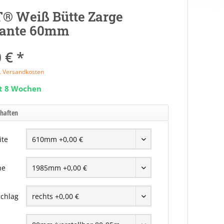
® Weiß Bütte Zarge
ante 60mm
 € *
l. Versandkosten
it 8 Wochen
chaften
ite
he
chlag