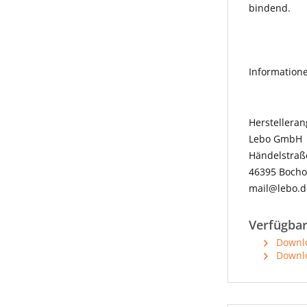
bindend.
Information
Herstellera
Lebo GmbH
Händelstraß
46395 Bocho
mail@lebo.d
Verfügba
Downlo
Downlo