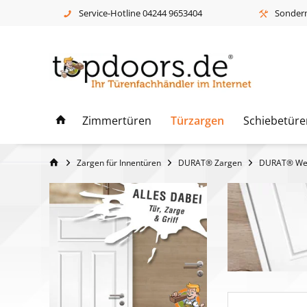
Service-Hotline 04244 9653404
Sonderm
Zimmertüren
Türzargen
Schiebetüre
Zargen für Innentüren
DURAT® Zargen
DURAT® Wei