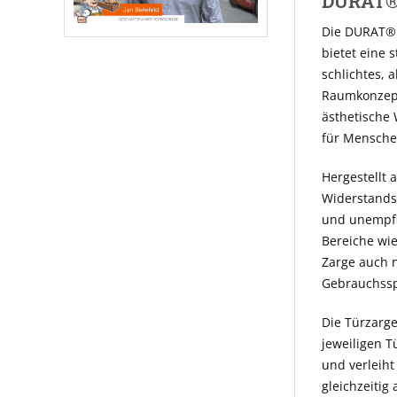
DURAT® 
Die DURAT® 
bietet eine 
schlichtes, 
Raumkonzepte
ästhetische 
für Menschen
Hergestellt 
Widerstandsf
und unempfi
Bereiche wie
Zarge auch n
Gebrauchssp
Die Türzarge
jeweiligen T
und verleiht
gleichzeitig