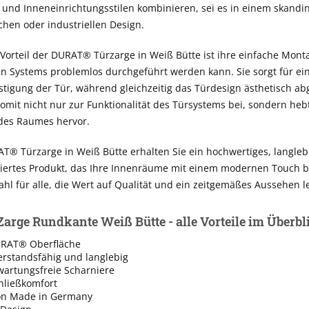
und Inneneinrichtungsstilen kombinieren, sei es in einem skandi
chen oder industriellen Design.
 Vorteil der DURAT® Türzarge in Weiß Bütte ist ihre einfache Mont
 Systems problemlos durchgeführt werden kann. Sie sorgt für ein
stigung der Tür, während gleichzeitig das Türdesign ästhetisch ab
somit nicht nur zur Funktionalität des Türsystems bei, sondern heb
des Raumes hervor.
T® Türzarge in Weiß Bütte erhalten Sie ein hochwertiges, langle
iertes Produkt, das Ihre Innenräume mit einem modernen Touch ber
ahl für alle, die Wert auf Qualität und ein zeitgemäßes Aussehen l
rge Rundkante Weiß Bütte - alle Vorteile im Überbl
URAT® Oberfläche
erstandsfähig und langlebig
 wartungsfreie Scharniere
hließkomfort
on Made in Germany