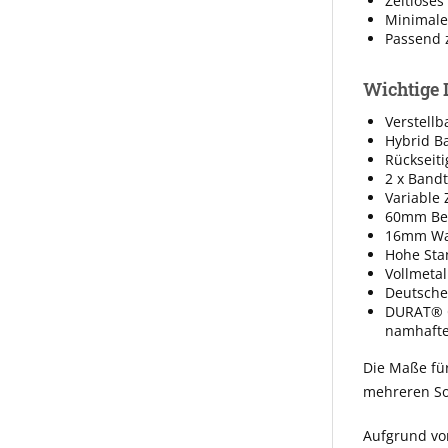
Zeitloses
Minimale
Passend 
Wichtige 
Verstellb
Hybrid Ba
Rückseiti
2 x Band
Variable
60mm Bek
16mm Wan
Hohe Sta
Vollmeta
Deutsche
DURAT® O
namhafter
Die Maße fü
mehreren So
Aufgrund vo