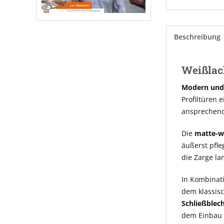
Beschreibung
Weißlac
Modern und 
Profiltüren 
ansprechende
Die
matte-w
äußerst pfle
die Zarge la
In Kombinati
dem klassisc
Schließblec
dem Einbau 