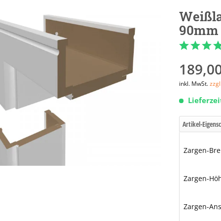
Weißla
90mm
189,00
inkl. MwSt.
zzg
Lieferze
Artikel-Eigens
Zargen-Bre
Zargen-Hö
Zargen-Ans