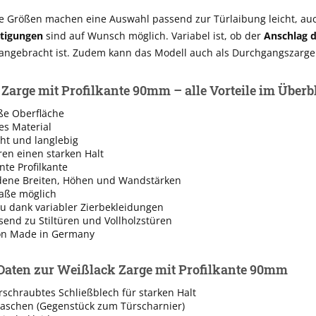
e Größen machen eine Auswahl passend zur Türlaibung leicht, au
tigungen
sind auf Wunsch möglich. Variabel ist, ob der
Anschlag d
angebracht ist. Zudem kann das Modell auch als Durchgangszarge 
Zarge mit Profilkante 90mm – alle Vorteile im Überb
ße Oberfläche
es Material
cht und langlebig
ren einen starken Halt
nte Profilkante
dene Breiten, Höhen und Wandstärken
aße möglich
u dank variabler Zierbekleidungen
send zu Stiltüren und Vollholzstüren
on Made in Germany
Daten zur Weißlack Zarge mit Profilkante 90mm
rschraubtes Schließblech für starken Halt
taschen (Gegenstück zum Türscharnier)