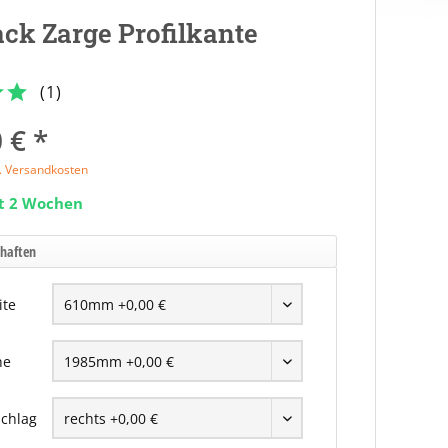
ck Zarge Profilkante
(
1
)
 € *
l. Versandkosten
it 2 Wochen
chaften
ite
he
chlag