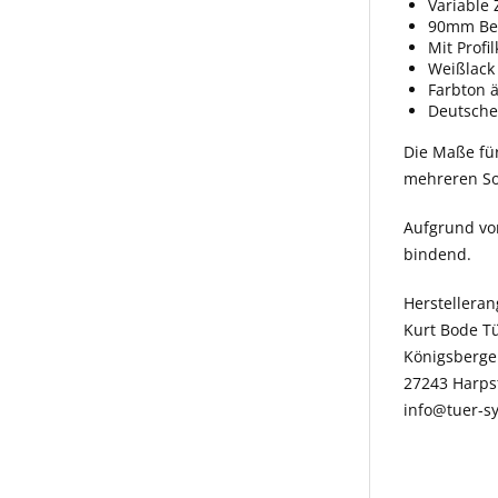
Variable
90mm Bek
Mit Profi
Weißlack 
Farbton 
Deutsche
Die Maße fü
mehreren So
Aufgrund vo
bindend.
Herstellera
Kurt Bode T
Königsberger
27243 Harps
info@tuer-s