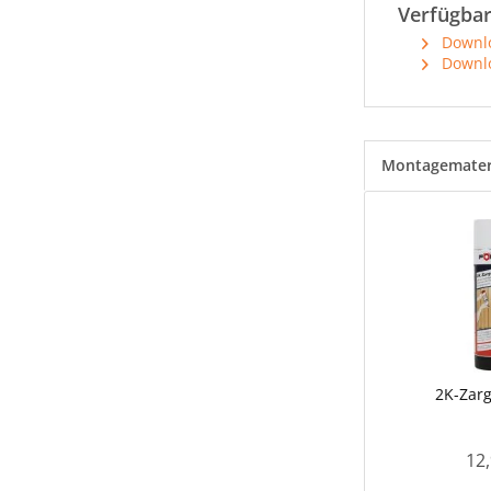
Verfügba
Downlo
Downlo
Montagemater
2K-Zar
12,