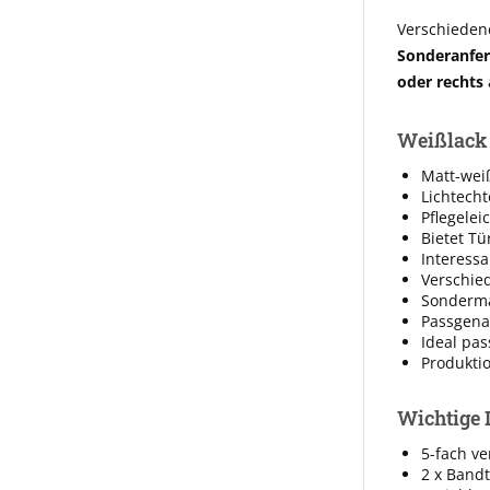
Verschieden
Sonderanfer
oder rechts
Weißlack 
Matt-wei
Lichtecht
Pflegelei
Bietet Tü
Interessa
Verschie
Sonderm
Passgena
Ideal pas
Produkti
Wichtige 
5-fach ve
2 x Band