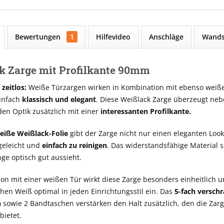
Bewertungen
1
Hilfevideo
Anschläge
Wands
k Zarge mit Profilkante 90mm
zeitlos:
Weiße Türzargen wirken in Kombination mit ebenso weiße
einfach
klassisch und elegant
. Diese Weißlack Zarge überzeugt neb
n Optik zusätzlich mit einer
interessanten Profilkante.
eiße Weißlack-Folie
gibt der Zarge nicht nur einen eleganten Look,
geleicht und
einfach zu reinigen
. Das widerstandsfähige Material s
nge optisch gut aussieht.
on mit einer weißen Tür wirkt diese Zarge besonders einheitlich u
hen Weiß optimal in jeden Einrichtungsstil ein. Das
5-fach versch
h
sowie 2 Bandtaschen verstärken den Halt zusätzlich, den die Zarg
bietet.