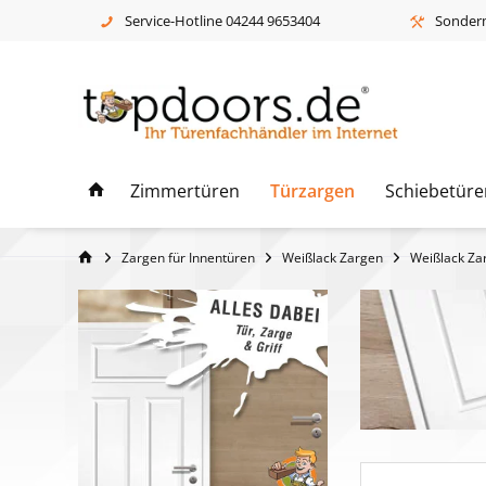
Service-Hotline 04244 9653404
Sonderm
Zimmertüren
Türzargen
Schiebetüre
Zargen für Innentüren
Weißlack Zargen
Weißlack Za