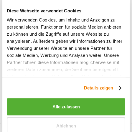
In den Warenkorb
Diese Webseite verwendet Cookies
Wir verwenden Cookies, um Inhalte und Anzeigen zu
Merken
personalisieren, Funktionen für soziale Medien anbieten
zu können und die Zugriffe auf unsere Website zu
Fragen zum Artikel?
analysieren. Außerdem geben wir Informationen zu Ihrer
Verwendung unserer Website an unsere Partner für
Artikel-Nr.:
2433pk90
soziale Medien, Werbung und Analysen weiter. Unsere
Info:
Dieser Artikel wird gemäß Ihrer
Partner führen diese Informationen möglicherweise mit
Konfiguration gefertigt. Daher ist er als
weiteren Daten zusammen, die Sie ihnen bereitgestellt
kundenspezifische Anfertigung vom
haben oder die sie im Rahmen Ihrer Nutzung der Dienste
Widerruf / der Rückgabe
ausgeschlossen.
gesammelt haben.
Details zeigen
Vorteile
Kostenloser Versand ab € 2000,- Bestellwert
Alle zulassen
Versand mit eigener Spedition
Ablehnen
Beschreibung