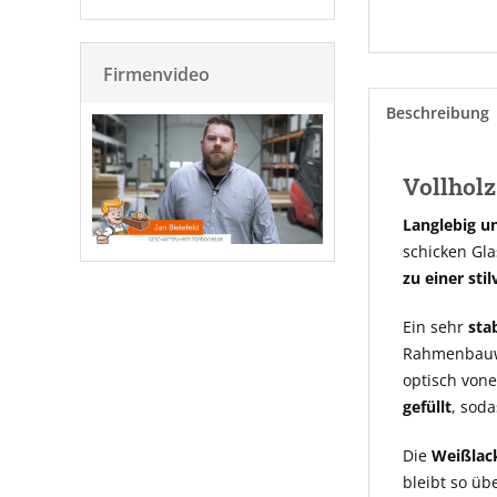
Firmenvideo
Beschreibung
Vollholz
Langlebig u
schicken Gla
zu einer sti
Ein sehr
sta
Rahmenbauwei
optisch vone
gefüllt
, soda
Die
Weißlac
bleibt so üb