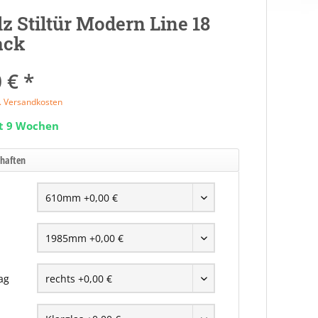
lz Stiltür Modern Line 18
ack
 € *
l. Versandkosten
it 9 Wochen
chaften
ag