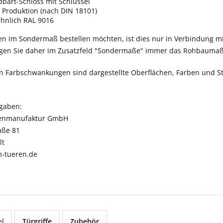
dbart-Schloss mit Schlüssel
 Produktion (nach DIN 18101)
ähnlich RAL 9016
ren im Sondermaß bestellen möchten, ist dies nur in Verbindung m
agen Sie daher im Zusatzfeld "Sondermaße" immer das Rohbaumaß
n Farbschwankungen sind dargestellte Oberflächen, Farben und St
ngaben:
enmanufaktur GmbH
aße 81
lt
-tueren.de
el
Türgriffe
Zubehör