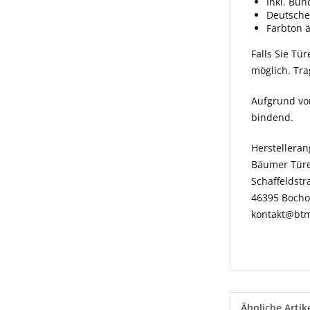
Inkl. Bun
Deutsche
Farbton 
Falls Sie Tü
möglich. Tr
Aufgrund vo
bindend.
Herstellera
Bäumer Tür
Schaffeldstr
46395 Bocho
kontakt@btm
Ähnliche Artik