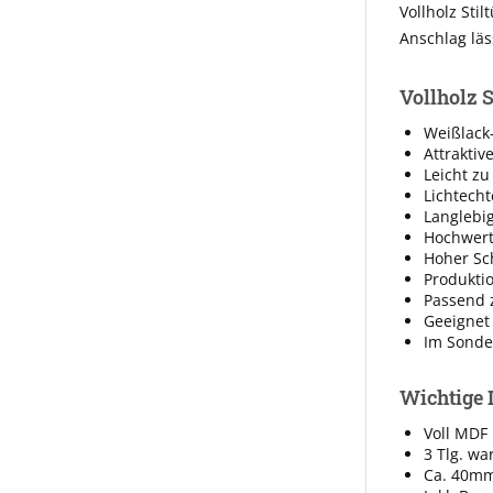
Vollholz Sti
Anschlag läs
Vollholz 
Weißlack-
Attraktiv
Leicht zu
Lichtecht
Langlebi
Hochwert
Hoher Sc
Produkti
Passend 
Geeignet
Im Sonde
Wichtige 
Voll MDF 
3 Tlg. wa
Ca. 40mm