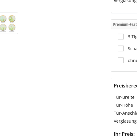
Verglasung
Premium-Feat
3 Tl
Scha
ohne
Preisber
Tür-Breite
Tür-Höhe
Tür-Anschl
Verglasung
Ihr Preis: