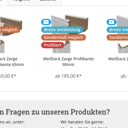
 möglich
Breite Verkleidung
Breite Ve
Sondermaß möglich
Sonderma
Profiliert
ack Zarge
Weißlack Zarge Profilkante
Weißlack 
skante 65mm
90mm
69,00 €*
ab 189,00 €*
ab 
en Fragen zu unseren Produkten?
ns an, unter:
Wir beraten Sie gerne: