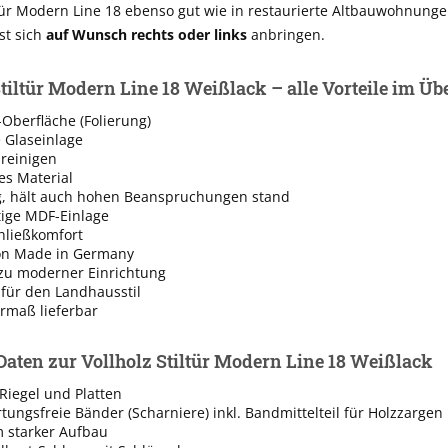
ltür Modern Line 18 ebenso gut wie in restaurierte Altbauwohnunge
st sich
auf Wunsch rechts oder links
anbringen.
Stiltür Modern Line 18 Weißlack – alle Vorteile im Üb
Oberfläche (Folierung)
e Glaseinlage
 reinigen
es Material
g, hält auch hohen Beanspruchungen stand
ige MDF-Einlage
hließkomfort
on Made in Germany
zu moderner Einrichtung
 für den Landhausstil
rmaß lieferbar
Daten zur Vollholz Stiltür Modern Line 18 Weißlack
Riegel und Platten
rtungsfreie Bänder (Scharniere) inkl. Bandmittelteil für Holzzargen
 starker Aufbau