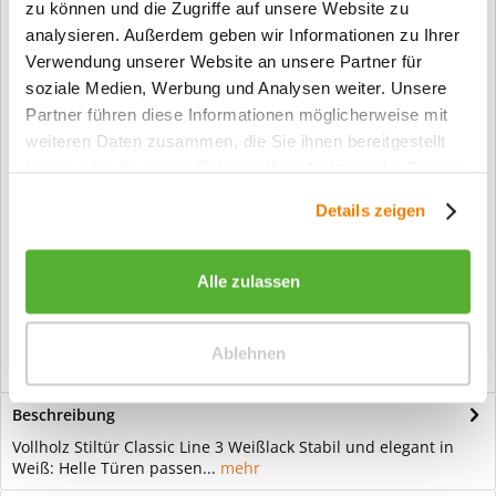
Merken
zu können und die Zugriffe auf unsere Website zu
analysieren. Außerdem geben wir Informationen zu Ihrer
Verwendung unserer Website an unsere Partner für
Fragen zum Artikel?
soziale Medien, Werbung und Analysen weiter. Unsere
Partner führen diese Informationen möglicherweise mit
Artikel-Nr.:
3441
weiteren Daten zusammen, die Sie ihnen bereitgestellt
Info:
Dieser Artikel wird gemäß Ihrer
haben oder die sie im Rahmen Ihrer Nutzung der Dienste
Konfiguration gefertigt. Daher ist er als
gesammelt haben.
kundenspezifische Anfertigung vom
Details zeigen
Widerruf / der Rückgabe
ausgeschlossen.
Alle zulassen
Vorteile
Kostenloser Versand ab € 2000,- Bestellwert
Versand mit eigener Spedition
Ablehnen
Beschreibung
Vollholz Stiltür Classic Line 3 Weißlack Stabil und elegant in
Weiß: Helle Türen passen...
mehr