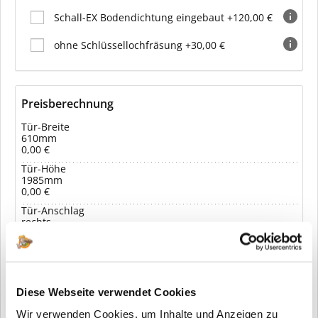
Schall-EX Bodendichtung eingebaut +120,00 €
ohne Schlüssellochfräsung +30,00 €
Preisberechnung
Tür-Breite
610mm
0,00 €
Tür-Höhe
1985mm
0,00 €
Tür-Anschlag
rechts
0,00 €
Verglasung
Klarglas
0,00 €
Diese Webseite verwendet Cookies
979,00 € *
Ihr Preis:
Wir verwenden Cookies, um Inhalte und Anzeigen zu