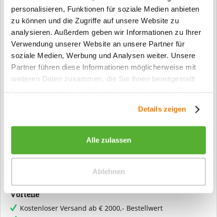
inkl. MwSt.
zzgl. Versandkosten
personalisieren, Funktionen für soziale Medien anbieten
zu können und die Zugriffe auf unsere Website zu
analysieren. Außerdem geben wir Informationen zu Ihrer
In den Warenkorb
Verwendung unserer Website an unsere Partner für
soziale Medien, Werbung und Analysen weiter. Unsere
Partner führen diese Informationen möglicherweise mit
Merken
weiteren Daten zusammen, die Sie ihnen bereitgestellt
haben oder die sie im Rahmen Ihrer Nutzung der Dienste
Fragen zum Artikel?
gesammelt haben.
Details zeigen
Artikel-Nr.:
3456
Info:
Dieser Artikel wird gemäß Ihrer
Alle zulassen
Konfiguration gefertigt. Daher ist er als
kundenspezifische Anfertigung vom
Widerruf / der Rückgabe
Ablehnen
ausgeschlossen.
Vorteile
Kostenloser Versand ab € 2000,- Bestellwert