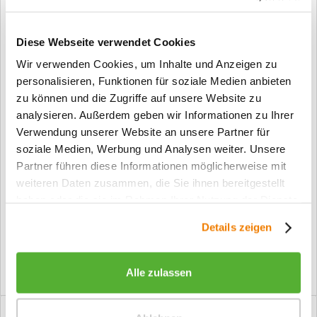
In den Warenkorb
Diese Webseite verwendet Cookies
Merken
Wir verwenden Cookies, um Inhalte und Anzeigen zu
personalisieren, Funktionen für soziale Medien anbieten
Fragen zum Artikel?
zu können und die Zugriffe auf unsere Website zu
analysieren. Außerdem geben wir Informationen zu Ihrer
Artikel-Nr.:
LH24-17655
Verwendung unserer Website an unsere Partner für
Info:
Dieser Artikel wird gemäß Ihrer
soziale Medien, Werbung und Analysen weiter. Unsere
Konfiguration gefertigt. Daher ist er als
Partner führen diese Informationen möglicherweise mit
kundenspezifische Anfertigung vom
weiteren Daten zusammen, die Sie ihnen bereitgestellt
Widerruf / der Rückgabe
ausgeschlossen.
haben oder die sie im Rahmen Ihrer Nutzung der Dienste
gesammelt haben.
Details zeigen
Vorteile
Kostenloser Versand ab € 2000,- Bestellwert
Versand mit eigener Spedition
Alle zulassen
Beschreibung