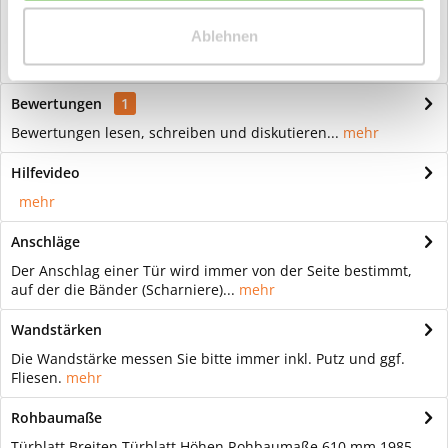
Beschreibung
Ablehnen
Buche lackiert längs Echtholz Innentür Rundkante Natürliches
Unikat: Türen mit...
mehr
Bewertungen
1
Bewertungen lesen, schreiben und diskutieren...
mehr
Hilfevideo
mehr
Anschläge
Der Anschlag einer Tür wird immer von der Seite bestimmt,
auf der die Bänder (Scharniere)...
mehr
Wandstärken
Die Wandstärke messen Sie bitte immer inkl. Putz und ggf.
Fliesen.
mehr
Rohbaumaße
Türblatt Breiten Türblatt Höhen Rohbaumaße 610 mm 1985