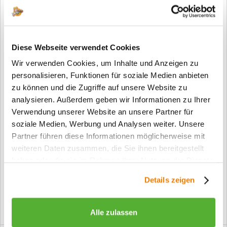
In den Warenkorb
Diese Webseite verwendet Cookies
Merken
Wir verwenden Cookies, um Inhalte und Anzeigen zu
personalisieren, Funktionen für soziale Medien anbieten
Fragen zum Artikel?
zu können und die Zugriffe auf unsere Website zu
analysieren. Außerdem geben wir Informationen zu Ihrer
Artikel-Nr.:
ZiTu_22-0010
Verwendung unserer Website an unsere Partner für
Info:
Dieser Artikel wird gemäß Ihrer
soziale Medien, Werbung und Analysen weiter. Unsere
Konfiguration gefertigt. Daher ist er als
Partner führen diese Informationen möglicherweise mit
kundenspezifische Anfertigung vom
Widerruf / der Rückgabe
weiteren Daten zusammen, die Sie ihnen bereitgestellt
ausgeschlossen.
haben oder die sie im Rahmen Ihrer Nutzung der Dienste
gesammelt haben.
Vorteile
Details zeigen
Kostenloser Versand ab € 2000,- Bestellwert
Versand mit eigener Spedition
Alle zulassen