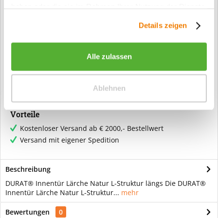
haben oder die sie im Rahmen Ihrer Nutzung der Dienste
gesammelt haben.
Fragen zum Artikel?
Details zeigen
Artikel-Nr.:
ZTD00091224
Alle zulassen
Info:
Dieser Artikel wird gemäß Ihrer
Konfiguration gefertigt. Daher ist er als
kundenspezifische Anfertigung vom
Widerruf / der Rückgabe
Ablehnen
ausgeschlossen.
Vorteile
Kostenloser Versand ab € 2000,- Bestellwert
Versand mit eigener Spedition
Beschreibung
DURAT® Innentür Lärche Natur L-Struktur längs Die DURAT®
Innentür Lärche Natur L-Struktur...
mehr
Bewertungen
0