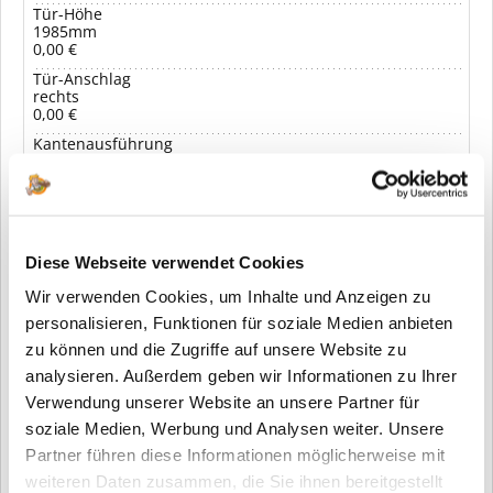
Tür-Höhe
1985mm
0,00 €
Tür-Anschlag
rechts
0,00 €
Kantenausführung
Eckige Kante
0,00 €
Tür-Lichtauschnitt
keinen
0,00 €
Diese Webseite verwendet Cookies
175,00 € *
Ihr Preis:
Wir verwenden Cookies, um Inhalte und Anzeigen zu
inkl. MwSt.
zzgl. Versandkosten
personalisieren, Funktionen für soziale Medien anbieten
zu können und die Zugriffe auf unsere Website zu
analysieren. Außerdem geben wir Informationen zu Ihrer
In den Warenkorb
Verwendung unserer Website an unsere Partner für
soziale Medien, Werbung und Analysen weiter. Unsere
Partner führen diese Informationen möglicherweise mit
Merken
weiteren Daten zusammen, die Sie ihnen bereitgestellt