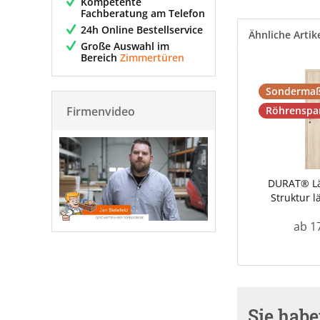
Kompetente
Fachberatung am Telefon
24h Online Bestellservice
Ähnliche Artik
Große Auswahl im
Bereich
Zimmertüren
Sondermaß
Firmenvideo
Röhrenspa
DURAT® Lä
Struktur l
ab 1
Sie hab