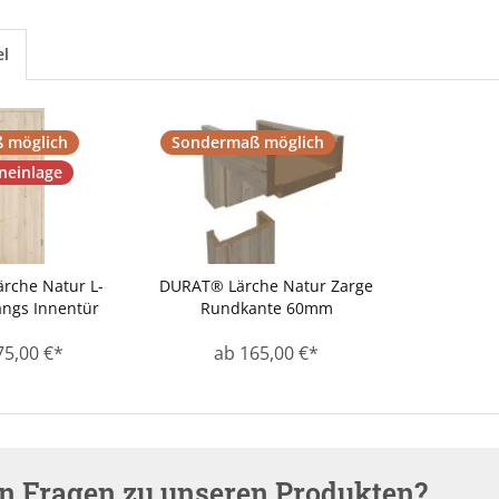
el
 möglich
Sondermaß möglich
neinlage
rche Natur L-
DURAT® Lärche Natur Zarge
ängs Innentür
Rundkante 60mm
75,00 €*
ab 165,00 €*
en Fragen zu unseren Produkten?