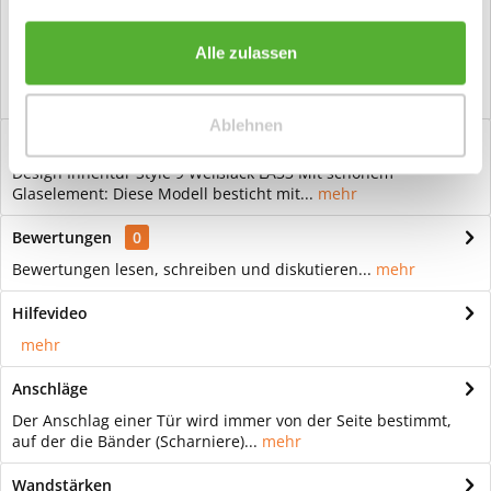
Vorteile
Kostenloser Versand ab € 2000,- Bestellwert
Alle zulassen
Versand mit eigener Spedition
Ablehnen
Beschreibung
Design Innentür Style 9 Weißlack LA33 Mit schönem
Glaselement: Diese Modell besticht mit...
mehr
Bewertungen
0
Bewertungen lesen, schreiben und diskutieren...
mehr
Hilfevideo
mehr
Anschläge
Der Anschlag einer Tür wird immer von der Seite bestimmt,
auf der die Bänder (Scharniere)...
mehr
Wandstärken