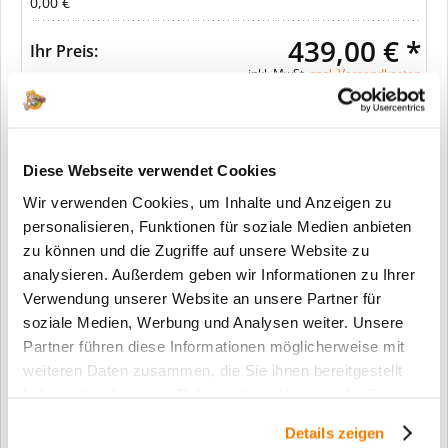
0,00 €
439,00 € *
Ihr Preis:
inkl. MwSt.
zzgl. Versandkosten
In den Warenkorb
Diese Webseite verwendet Cookies
Wir verwenden Cookies, um Inhalte und Anzeigen zu
Merken
personalisieren, Funktionen für soziale Medien anbieten
zu können und die Zugriffe auf unsere Website zu
Fragen zum Artikel?
analysieren. Außerdem geben wir Informationen zu Ihrer
Verwendung unserer Website an unsere Partner für
Artikel-Nr.:
SW11442
soziale Medien, Werbung und Analysen weiter. Unsere
Info:
Dieser Artikel wird gemäß Ihrer
Partner führen diese Informationen möglicherweise mit
Konfiguration gefertigt. Daher ist er als
weiteren Daten zusammen, die Sie ihnen bereitgestellt
kundenspezifische Anfertigung vom
haben oder die sie im Rahmen Ihrer Nutzung der Dienste
Widerruf / der Rückgabe
gesammelt haben.
ausgeschlossen.
Details zeigen