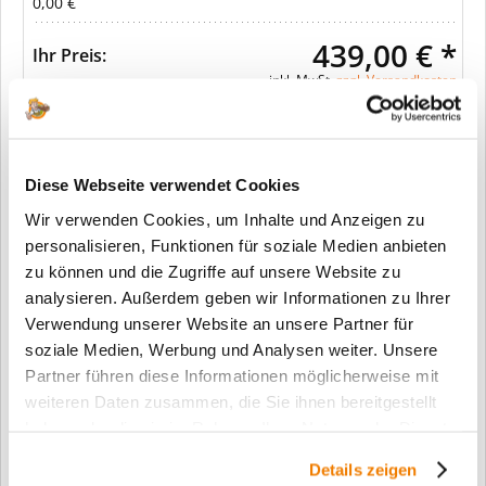
0,00 €
439,00 € *
Ihr Preis:
inkl. MwSt.
zzgl. Versandkosten
In den Warenkorb
Diese Webseite verwendet Cookies
Wir verwenden Cookies, um Inhalte und Anzeigen zu
Merken
personalisieren, Funktionen für soziale Medien anbieten
zu können und die Zugriffe auf unsere Website zu
Fragen zum Artikel?
analysieren. Außerdem geben wir Informationen zu Ihrer
Verwendung unserer Website an unsere Partner für
Artikel-Nr.:
SW11444
soziale Medien, Werbung und Analysen weiter. Unsere
Info:
Dieser Artikel wird gemäß Ihrer
Partner führen diese Informationen möglicherweise mit
Konfiguration gefertigt. Daher ist er als
weiteren Daten zusammen, die Sie ihnen bereitgestellt
kundenspezifische Anfertigung vom
haben oder die sie im Rahmen Ihrer Nutzung der Dienste
Widerruf / der Rückgabe
gesammelt haben.
ausgeschlossen.
Details zeigen