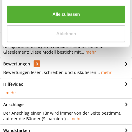
Vorteile
Kostenloser Versand ab € 2000,- Bestellwert
Alle zulassen
Versand mit eigener Spedition
Ablehnen
Beschreibung
Design Innentür Style 8 Weißlack LA4 Mit schönem
Glaselement: Diese Modell besticht mit...
mehr
Bewertungen
0
Bewertungen lesen, schreiben und diskutieren...
mehr
Hilfevideo
mehr
Anschläge
Der Anschlag einer Tür wird immer von der Seite bestimmt,
auf der die Bänder (Scharniere)...
mehr
Wandstärken