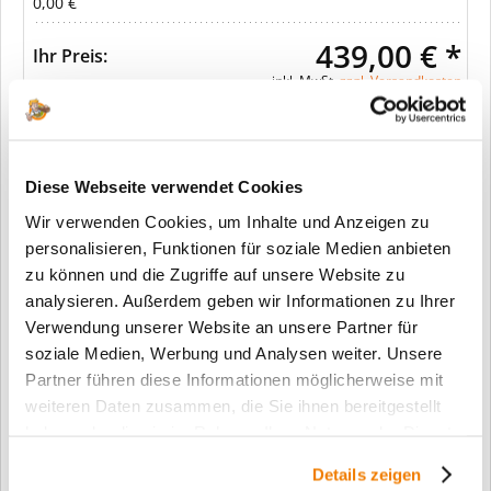
0,00 €
439,00 € *
Ihr Preis:
inkl. MwSt.
zzgl. Versandkosten
In den Warenkorb
Diese Webseite verwendet Cookies
Wir verwenden Cookies, um Inhalte und Anzeigen zu
Merken
personalisieren, Funktionen für soziale Medien anbieten
zu können und die Zugriffe auf unsere Website zu
Fragen zum Artikel?
analysieren. Außerdem geben wir Informationen zu Ihrer
Verwendung unserer Website an unsere Partner für
Artikel-Nr.:
SW11443
soziale Medien, Werbung und Analysen weiter. Unsere
Info:
Dieser Artikel wird gemäß Ihrer
Partner führen diese Informationen möglicherweise mit
Konfiguration gefertigt. Daher ist er als
weiteren Daten zusammen, die Sie ihnen bereitgestellt
kundenspezifische Anfertigung vom
haben oder die sie im Rahmen Ihrer Nutzung der Dienste
Widerruf / der Rückgabe
gesammelt haben.
ausgeschlossen.
Details zeigen