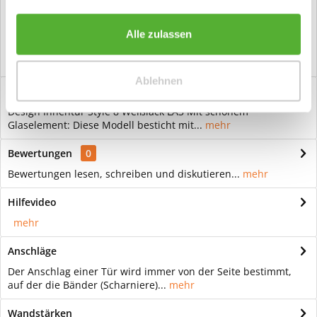
Vorteile
Kostenloser Versand ab € 2000,- Bestellwert
Alle zulassen
Versand mit eigener Spedition
Ablehnen
Beschreibung
Design Innentür Style 8 Weißlack LA3 Mit schönem
Glaselement: Diese Modell besticht mit...
mehr
Bewertungen
0
Bewertungen lesen, schreiben und diskutieren...
mehr
Hilfevideo
mehr
Anschläge
Der Anschlag einer Tür wird immer von der Seite bestimmt,
auf der die Bänder (Scharniere)...
mehr
Wandstärken