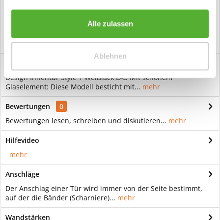
Vorteile
Kostenloser Versand ab € 2000,- Bestellwert
Alle zulassen
Versand mit eigener Spedition
Ablehnen
Beschreibung
Design Innentür Style 1 Weißlack LA5 Mit schönem
Glaselement: Diese Modell besticht mit...
mehr
Bewertungen
0
Bewertungen lesen, schreiben und diskutieren...
mehr
Hilfevideo
mehr
Anschläge
Der Anschlag einer Tür wird immer von der Seite bestimmt,
auf der die Bänder (Scharniere)...
mehr
Wandstärken