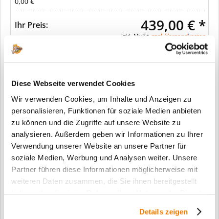
0,00 €
439,00 € *
Ihr Preis:
inkl. MwSt.
zzgl. Versandkosten
In den Warenkorb
Diese Webseite verwendet Cookies
Wir verwenden Cookies, um Inhalte und Anzeigen zu
Merken
personalisieren, Funktionen für soziale Medien anbieten
zu können und die Zugriffe auf unsere Website zu
Fragen zum Artikel?
analysieren. Außerdem geben wir Informationen zu Ihrer
Verwendung unserer Website an unsere Partner für
Artikel-Nr.:
SW11437
soziale Medien, Werbung und Analysen weiter. Unsere
Info:
Dieser Artikel wird gemäß Ihrer
Partner führen diese Informationen möglicherweise mit
Konfiguration gefertigt. Daher ist er als
weiteren Daten zusammen, die Sie ihnen bereitgestellt
kundenspezifische Anfertigung vom
haben oder die sie im Rahmen Ihrer Nutzung der Dienste
Widerruf / der Rückgabe
gesammelt haben.
ausgeschlossen.
Details zeigen