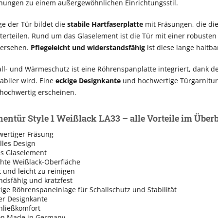
ngen zu einem außergewöhnlichen Einrichtungsstil.
e der Tür bildet die
stabile Hartfaserplatte
mit Fräsungen, die die
erteilen. Rund um das Glaselement ist die Tür mit einer robusten
versehen.
Pflegeleicht und widerstandsfähig
ist diese lange haltba
ll- und Wärmeschutz ist eine Röhrenspanplatte integriert, dank d
abiler wird. Eine
eckige Designkante
und hochwertige Türgarnitur
 hochwertig erscheinen.
nentür Style 1 Weißlack LA33 – alle Vorteile im Über
wertiger Fräsung
lles Design
es Glaselement
chte Weißlack-Oberfläche
 und leicht zu reinigen
ndsfähig und kratzfest
ge Röhrenspaneinlage für Schallschutz und Stabilität
er Designkante
hließkomfort
on Made in Germany