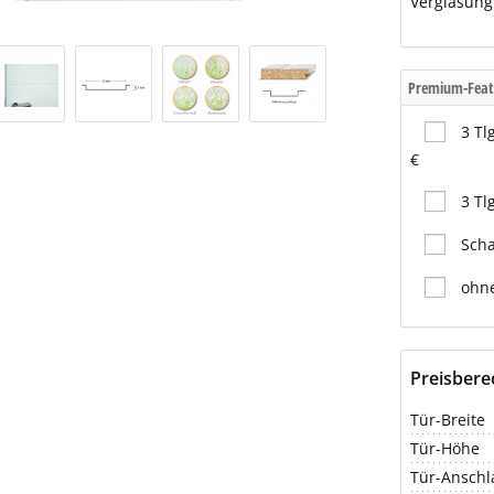
Verglasung
Premium-Feat
3 Tl
€
3 Tl
Scha
ohne
Preisber
Tür-Breite
Tür-Höhe
Tür-Anschl