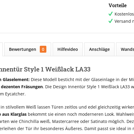
Vorteile
Kostenlos
Versand m
Bewertungen
0
Hilfevideo
Anschläge
Wands
nnentür Style 1 Weißlack LA33
 Glaselement:
Diese Modell besticht mit der Glaseinlage in der M
 dezenten Fräsungen
. Die Design Innentür Style 1 Weißlack LA33 w
m Eycatcher.
in stilvollem Weiß lassen Türen zeitlos und edel gleichzeitig wirke
e aus Klarglas
bekommt sie einen noch moderneren Look. Wahlweis
rten wie Chinchilla weiß, Mastercarree oder Satinato möglich. De
erleihen der Tür ihr besonderes Äußeres. Damit passt sie ideal i