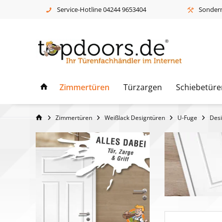
Service-Hotline 04244 9653404
Sonderm
Zimmertüren
Türzargen
Schiebetüre
Zimmertüren
Weißlack Designtüren
U-Fuge
Desi