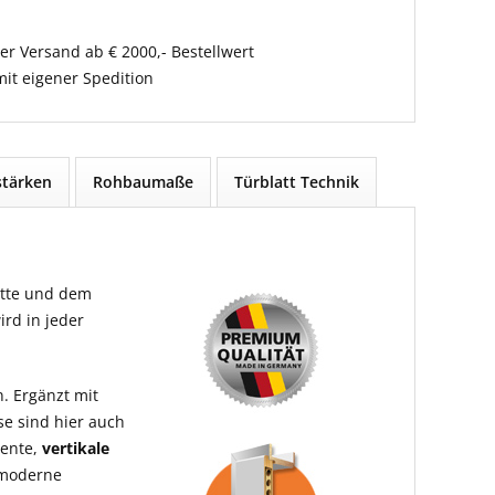
er Versand ab € 2000,- Bestellwert
it eigener Spedition
tärken
Rohbaumaße
Türblatt Technik
itte und dem
ird in jeder
n. Ergänzt mit
e sind hier auch
zente,
vertikale
n moderne