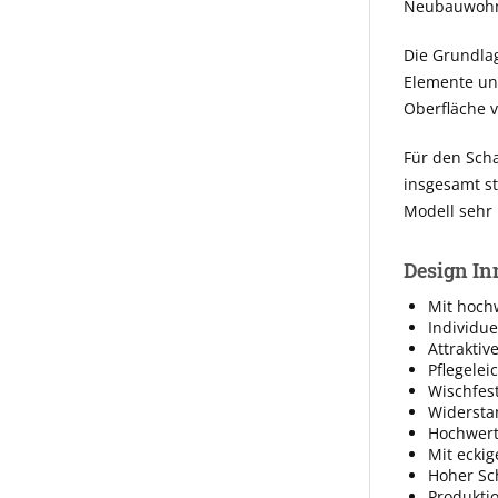
Neubauwohnu
Die Grundlag
Elemente unt
Oberfläche 
Für den Scha
insgesamt st
Modell sehr
Design In
Mit hoch
Individue
Attraktiv
Pflegelei
Wischfest
Widersta
Hochwerti
Mit eckig
Hoher Sc
Produkti