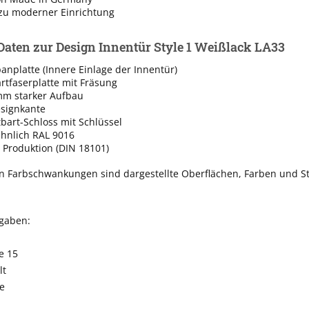
zu moderner Einrichtung
Daten zur Design Innentür Style 1 Weißlack LA33
nplatte (Innere Einlage der Innentür)
rtfaserplatte mit Fräsung
mm starker Aufbau
esignkante
tbart-Schloss mit Schlüssel
ähnlich RAL 9016
 Produktion (DIN 18101)
n Farbschwankungen sind dargestellte Oberflächen, Farben und St
ngaben:
e 15
lt
e