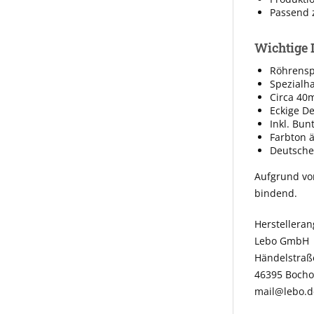
Passend 
Wichtige 
Röhrenspa
Spezialha
Circa 40
Eckige D
Inkl. Bun
Farbton 
Deutsche
Aufgrund vo
bindend.
Herstellera
Lebo GmbH
Händelstraß
46395 Bocho
mail@lebo.d