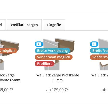
el
Weißlack Zargen
Türgriffe
 möglich
Breite Verkleidung
Breite Ve
Sondermaß möglich
Sonderma
Profiliert
ack Zarge
Weißlack Zarge Profilkante
Weißlack 
skante 65mm
90mm
69,00 €*
ab 189,00 €*
ab 