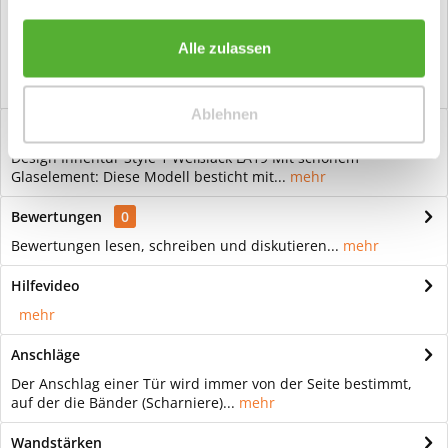
Vorteile
Kostenloser Versand ab € 2000,- Bestellwert
Alle zulassen
Versand mit eigener Spedition
Ablehnen
Beschreibung
Design Innentür Style 1 Weißlack LA19 Mit schönem
Glaselement: Diese Modell besticht mit...
mehr
Bewertungen
0
Bewertungen lesen, schreiben und diskutieren...
mehr
Hilfevideo
mehr
Anschläge
Der Anschlag einer Tür wird immer von der Seite bestimmt,
auf der die Bänder (Scharniere)...
mehr
Wandstärken