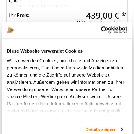
0,00 €
439,00 € *
Ihr Preis:
inkl. MwSt.
zzgl. Versandkosten
In den Warenkorb
Diese Webseite verwendet Cookies
Wir verwenden Cookies, um Inhalte und Anzeigen zu
Merken
personalisieren, Funktionen für soziale Medien anbieten
zu können und die Zugriffe auf unsere Website zu
Fragen zum Artikel?
analysieren. Außerdem geben wir Informationen zu Ihrer
Verwendung unserer Website an unsere Partner für
Artikel-Nr.:
SW11436
soziale Medien, Werbung und Analysen weiter. Unsere
Info:
Dieser Artikel wird gemäß Ihrer
Partner führen diese Informationen möglicherweise mit
Konfiguration gefertigt. Daher ist er als
weiteren Daten zusammen, die Sie ihnen bereitgestellt
kundenspezifische Anfertigung vom
haben oder die sie im Rahmen Ihrer Nutzung der Dienste
Widerruf / der Rückgabe
gesammelt haben.
ausgeschlossen.
Details zeigen