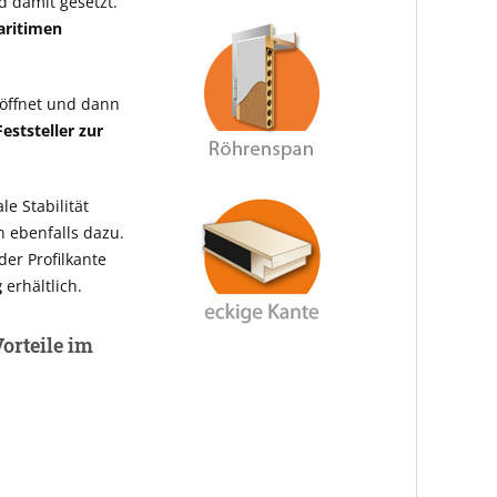
d damit gesetzt.
aritimen
eöffnet und dann
Feststeller zur
le Stabilität
n ebenfalls dazu.
er Profilkante
g
erhältlich.
orteile im