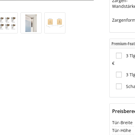
Zargen-
Wandstärk
Zargenfor
Premium-Feat
3 Tl
€
3 Tl
Scha
Preisber
Tür-Breite
Tür-Höhe