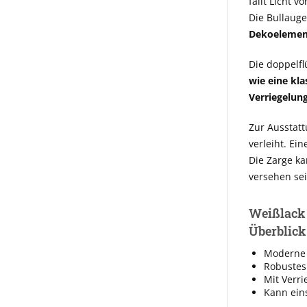
fällt Licht 
Die Bullaug
Dekoelemen
Die doppelfl
wie eine kla
Verriegelun
Zur Ausstat
verleiht. Ei
Die Zarge ka
versehen sei
Weißlack 
Überblick
Moderne 
Robustes
Mit Verri
Kann eins