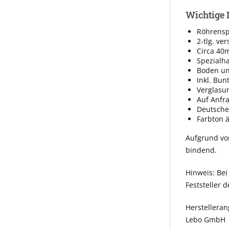
Wichtige 
Röhrenspa
2-tlg. ve
Circa 40
Spezialha
Boden und
Inkl. Bun
Verglas
Auf Anfra
Deutsche
Farbton 
Aufgrund vo
bindend.
Hinweis: Bei
Feststeller
Herstellera
Lebo GmbH