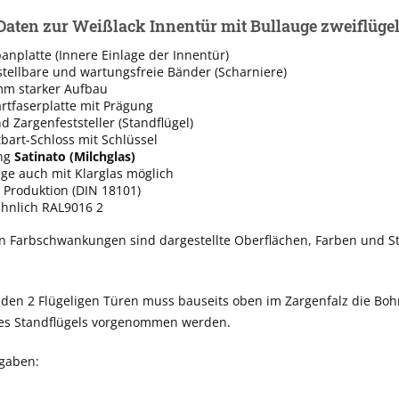
Daten zur Weißlack Innentür mit Bullauge zweiflügel
nplatte (Innere Einlage der Innentür)
rstellbare und wartungsfreie Bänder (Scharniere)
mm starker Aufbau
rtfaserplatte mit Prägung
 Zargenfeststeller (Standflügel)
tbart-Schloss mit Schlüssel
ung
Satinato (Milchglas)
ge auch mit Klarglas möglich
 Produktion (DIN 18101)
ähnlich RAL9016 2
n Farbschwankungen sind dargestellte Oberflächen, Farben und St
 den 2 Flügeligen Türen muss bauseits oben im Zargenfalz die Boh
 des Standflügels vorgenommen werden.
ngaben: