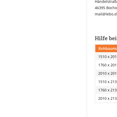
Händelstraß
46395 Bocho
mail@lebo.d
Hilfe be
Rohbauma
1510 x 20
1760 x 20
2010 x 20
1510 x 21
1760 x 21
2010 x 21