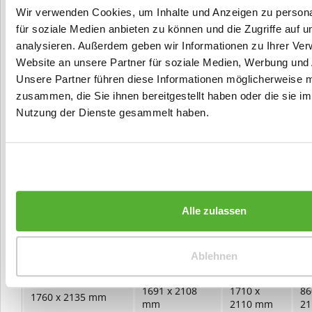
Wir verwenden Cookies, um Inhalte und Anzeigen zu persona
für soziale Medien anbieten zu können und die Zugriffe auf 
analysieren. Außerdem geben wir Informationen zu Ihrer Ve
Website an unsere Partner für soziale Medien, Werbung und 
Hilfe bei der Maßfestlegung - 2-
Unsere Partner führen diese Informationen möglicherweise m
flügelige Türen und Zargen
zusammen, die Sie ihnen bereitgestellt haben oder die sie i
Nutzung der Dienste gesammelt haben.
Rohbaumaß (RBM)
Bestellmaß
Zargenfalzmaß
Ge
Maueröffnungsmaß
2-flg.
1441 x 1983
1460 x
73
1510 x 2010 mm
mm
1985 mm
1
1691 x 1983
1710 x
86
1760 x 2010 mm
mm
1985 mm
1
Alle zulassen
1941 x 1983
1960 x
98
2010 x 2010 mm
mm
1985 mm
1
1441 x 2108
1460 x
73
Ablehnen
1510 x 2135 mm
mm
2110 mm
2
1691 x 2108
1710 x
86
1760 x 2135 mm
mm
2110 mm
2