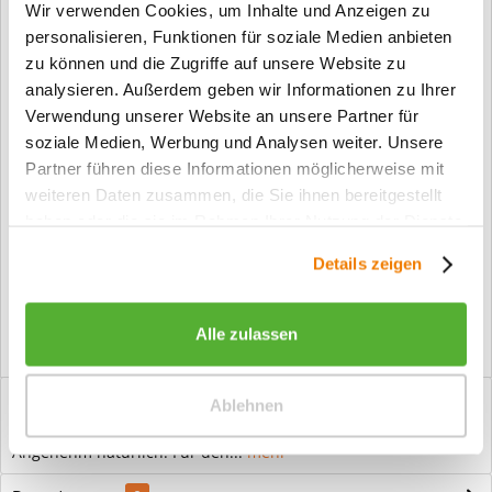
Wir verwenden Cookies, um Inhalte und Anzeigen zu
personalisieren, Funktionen für soziale Medien anbieten
zu können und die Zugriffe auf unsere Website zu
Fragen zum Artikel?
analysieren. Außerdem geben wir Informationen zu Ihrer
Verwendung unserer Website an unsere Partner für
Artikel-Nr.:
Z-EH22-0003
soziale Medien, Werbung und Analysen weiter. Unsere
Info:
Dieser Artikel wird gemäß Ihrer
Konfiguration gefertigt. Daher ist er als
Partner führen diese Informationen möglicherweise mit
kundenspezifische Anfertigung vom
weiteren Daten zusammen, die Sie ihnen bereitgestellt
Widerruf / der Rückgabe
haben oder die sie im Rahmen Ihrer Nutzung der Dienste
ausgeschlossen.
gesammelt haben.
Details zeigen
Vorteile
Kostenloser Versand ab € 2000,- Bestellwert
Versand mit eigener Spedition
Alle zulassen
Beschreibung
Ablehnen
Europäische Eiche Natur Echtholz Zarge Rundkante 65mm
Angenehm natürlich: Für den...
mehr