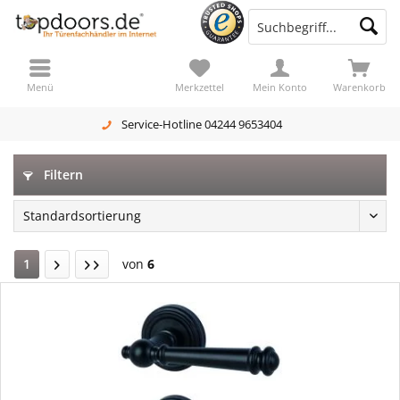
Menü
Merkzettel
Mein Konto
Warenkorb
Service-Hotline 04244 9653404
Filtern
1
von
6