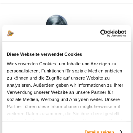
Diese Webseite verwendet Cookies
Wir verwenden Cookies, um Inhalte und Anzeigen zu
personalisieren, Funktionen für soziale Medien anbieten
Buntbart Türgriff Poseidon Edelstahlfarbig...
zu können und die Zugriffe auf unsere Website zu
analysieren. Außerdem geben wir Informationen zu Ihrer
Buntbart Türgriff Poseidon edelstahlfarbig satiniert/schwarz
Verwendung unserer Website an unsere Partner für
Ästhetisches Design: Um dem eigenen Zuhause einen
soziale Medien, Werbung und Analysen weiter. Unsere
persönlichen Stil zu verleihen, braucht es manchmal nicht
Partner führen diese Informationen möglicherweise mit
viel. Der Buntbart Türgriff Mount Poseidon eedelstahlfarbig...
weiteren Daten zusammen, die Sie ihnen bereitgestellt
105,00 € *
haben oder die sie im Rahmen Ihrer Nutzung der Dienste
gesammelt haben.
Details zeigen