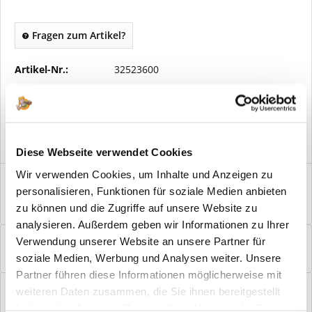
Fragen zum Artikel?
Artikel-Nr.:
32523600
Vorteile
Kostenloser Versand ab € 2000,- Bestellwert
Versand mit eigener Spedition
Diese Webseite verwendet Cookies
Wir verwenden Cookies, um Inhalte und Anzeigen zu
Beschreibung
personalisieren, Funktionen für soziale Medien anbieten
Buntbart Türgriff Mount Everest schwarz satiniert Edles
zu können und die Zugriffe auf unsere Website zu
Design: Auch mit einem alltäglichen...
mehr
analysieren. Außerdem geben wir Informationen zu Ihrer
Bewertungen
0
Verwendung unserer Website an unsere Partner für
soziale Medien, Werbung und Analysen weiter. Unsere
Bewertungen lesen, schreiben und diskutieren...
mehr
Partner führen diese Informationen möglicherweise mit
Hilfevideo
weiteren Daten zusammen, die Sie ihnen bereitgestellt
mehr
haben oder die sie im Rahmen Ihrer Nutzung der Dienste