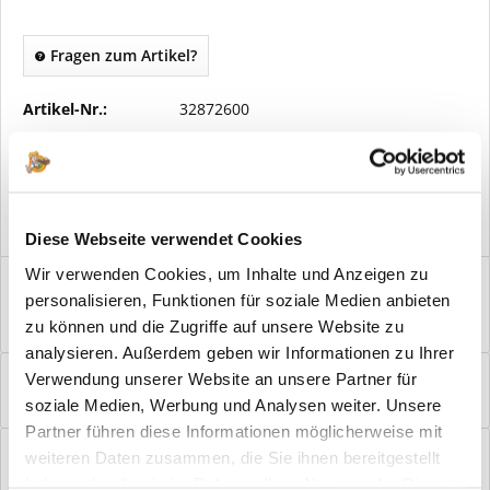
Fragen zum Artikel?
Artikel-Nr.:
32872600
Vorteile
Kostenloser Versand ab € 2000,- Bestellwert
Versand mit eigener Spedition
Diese Webseite verwendet Cookies
Wir verwenden Cookies, um Inhalte und Anzeigen zu
Beschreibung
personalisieren, Funktionen für soziale Medien anbieten
Buntbart Türgriff Mount Everest schwarz satiniert Unsere
zu können und die Zugriffe auf unsere Website zu
klassischen und doch modernen...
mehr
analysieren. Außerdem geben wir Informationen zu Ihrer
Bewertungen
0
Verwendung unserer Website an unsere Partner für
soziale Medien, Werbung und Analysen weiter. Unsere
Bewertungen lesen, schreiben und diskutieren...
mehr
Partner führen diese Informationen möglicherweise mit
Hilfevideo
weiteren Daten zusammen, die Sie ihnen bereitgestellt
mehr
haben oder die sie im Rahmen Ihrer Nutzung der Dienste