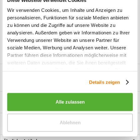
Diese Webseite verwendet Cookies
Fragen zum Artikel?
Wir verwenden Cookies, um Inhalte und Anzeigen zu
personalisieren, Funktionen für soziale Medien anbieten
Artikel-Nr.:
243-PZ
zu können und die Zugriffe auf unsere Website zu
analysieren. Außerdem geben wir Informationen zu Ihrer
Vorteile
Verwendung unserer Website an unsere Partner für
Kostenloser Versand ab € 2000,- Bestellwert
soziale Medien, Werbung und Analysen weiter. Unsere
Versand mit eigener Spedition
Partner führen diese Informationen möglicherweise mit
weiteren Daten zusammen, die Sie ihnen bereitgestellt
haben oder die sie im Rahmen Ihrer Nutzung der Dienste
Beschreibung
gesammelt haben.
PZ-Garnitur Arena II Flat Manchmal brauchen Innentüren
Details zeigen
etwas mehr Sicherheit. Dann soll ein...
mehr
Bewertungen
0
Alle zulassen
Bewertungen lesen, schreiben und diskutieren...
mehr
Hilfevideo
Ablehnen
mehr