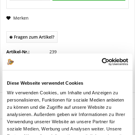
Merken
Fragen zum Artikel?
Artikel-Nr.:
239
Vorteile
Kostenloser Versand ab € 2000,- Bestellwert
Versand mit eigener Spedition
Diese Webseite verwendet Cookies
Wir verwenden Cookies, um Inhalte und Anzeigen zu
Beschreibung
personalisieren, Funktionen für soziale Medien anbieten
zu können und die Zugriffe auf unsere Website zu
Buntbart Griff Arena II Flat Satinierte Optik: Jede Tür hat ihre
ganz eigene Wirkung im...
mehr
analysieren. Außerdem geben wir Informationen zu Ihrer
Verwendung unserer Website an unsere Partner für
Bewertungen
0
soziale Medien, Werbung und Analysen weiter. Unsere
Bewertungen lesen, schreiben und diskutieren...
mehr