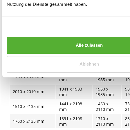
Nutzung der Dienste gesammelt haben.
Hilfe bei der Maßfestlegung - 2-
flügelige Türen und Zargen
Rohbaumaß (RBM)
Bestellmaß
Alle zulassen
Zargenfalzmaß
Ge
Maueröffnungsmaß
2-flg.
1441 x 1983
1460 x
73
1510 x 2010 mm
Ablehnen
mm
1985 mm
1
1691 x 1983
1710 x
86
1760 x 2010 mm
mm
1985 mm
1
1941 x 1983
1960 x
98
2010 x 2010 mm
mm
1985 mm
1
1441 x 2108
1460 x
73
1510 x 2135 mm
mm
2110 mm
2
1691 x 2108
1710 x
86
1760 x 2135 mm
mm
2110 mm
2