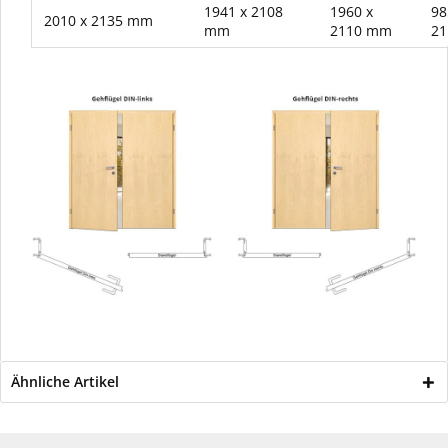
1941 x 2108
1960 x
98
2010 x 2135 mm
mm
2110 mm
2
Ähnliche Artikel