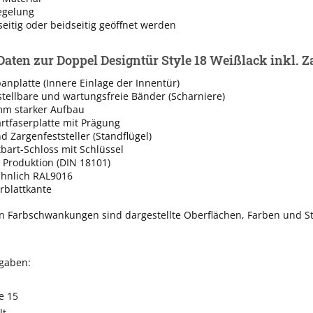
egelung
eitig oder beidseitig geöffnet werden
Daten zur Doppel Designtür Style 18 Weißlack inkl. Z
nplatte (Innere Einlage der Innentür)
rstellbare und wartungsfreie Bänder (Scharniere)
mm starker Aufbau
rtfaserplatte mit Prägung
 Zargenfeststeller (Standflügel)
tbart-Schloss mit Schlüssel
 Produktion (DIN 18101)
ähnlich RAL9016
rblattkante
n Farbschwankungen sind dargestellte Oberflächen, Farben und St
ngaben:
e 15
lt