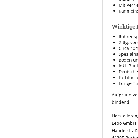
Mit Verri
Kann eins
Wichtige 
Röhrenspa
2-tlg. ve
Circa 40
Spezialha
Boden und
Inkl. Bun
Deutsche
Farbton 
Eckige Tü
Aufgrund vo
bindend.
Herstellera
Lebo GmbH
Händelstraß
46395 Bocho