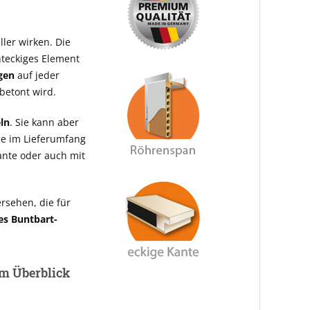
ler wirken. Die
chteckiges Element
ngen
auf jeder
 betont wird.
eln
. Sie kann aber
ie im Lieferumfang
ante oder auch mit
rsehen, die für
es Buntbart-
 im Überblick