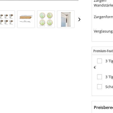
Zargen-
Wandstärk
Zargenfor
Verglasung
Premium-Feat
3 Tl
€
3 Tl
Scha
Preisber