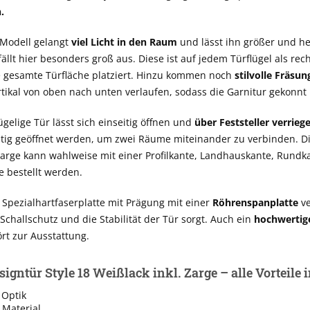
.
 Modell gelangt
viel Licht in den Raum
und lässt ihn größer und hel
fällt hier besonders groß aus. Diese ist auf jedem Türflügel als re
e gesamte Türfläche platziert. Hinzu kommen noch
stilvolle Fräsu
ertikal von oben nach unten verlaufen, sodass die Garnitur gekonnt
ügelige Tür lässt sich einseitig öffnen und
über Feststeller verrieg
itig geöffnet werden, um zwei Räume miteinander zu verbinden. D
arge kann wahlweise mit einer Profilkante, Landhauskante, Rundk
e bestellt werden.
e Spezialhartfaserplatte mit Prägung mit einer
Röhrenspanplatte
ve
Schallschutz und die Stabilität der Tür sorgt. Auch ein
hochwertig
rt zur Ausstattung.
igntür Style 18 Weißlack inkl. Zarge – alle Vorteile
Optik
 Material