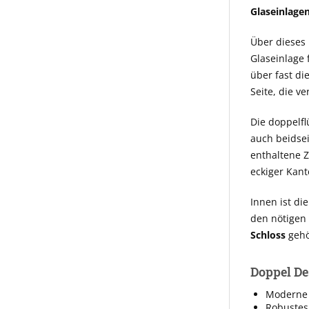
Glaseinlagen
Über dieses
Glaseinlage 
über fast di
Seite, die v
Die doppelfl
auch beidse
enthaltene Z
eckiger Kant
Innen ist di
den nötigen 
Schloss
gehö
Doppel Des
Moderne 
Robustes