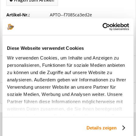
Artikel-Nr.:
APTO--f7085ca3ed2e
Vorteile
Kostenloser Versand ab € 2000,- Bestellwert
Versand mit eigener Spedition
Diese Webseite verwendet Cookies
Wir verwenden Cookies, um Inhalte und Anzeigen zu
Beschreibung
personalisieren, Funktionen für soziale Medien anbieten
Windfangelemente online am Bildschirm konfigurieren und
zu können und die Zugriffe auf unsere Website zu
einbaufertig bestellen. In wenigen...
mehr
analysieren. Außerdem geben wir Informationen zu Ihrer
Verwendung unserer Website an unsere Partner für
Bewertungen
0
soziale Medien, Werbung und Analysen weiter. Unsere
Bewertungen lesen, schreiben und diskutieren...
mehr
Partner führen diese Informationen möglicherweise mit
weiteren Daten zusammen, die Sie ihnen bereitgestellt
haben oder die sie im Rahmen Ihrer Nutzung der Dienste
Sie haben Fragen zu unseren
gesammelt haben.
Details zeigen
Produkten?