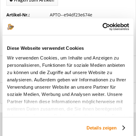
Artikel-Nr.:
APTO--e94df23e674e
Vorteile
Kostenloser Versand ab € 2000,- Bestellwert
Versand mit eigener Spedition
Diese Webseite verwendet Cookies
Wir verwenden Cookies, um Inhalte und Anzeigen zu
Beschreibung
personalisieren, Funktionen für soziale Medien anbieten
Windfangelemente online am Bildschirm konfigurieren und
zu können und die Zugriffe auf unsere Website zu
einbaufertig bestellen. In wenigen...
mehr
analysieren. Außerdem geben wir Informationen zu Ihrer
Verwendung unserer Website an unsere Partner für
Bewertungen
0
soziale Medien, Werbung und Analysen weiter. Unsere
Bewertungen lesen, schreiben und diskutieren...
mehr
Partner führen diese Informationen möglicherweise mit
weiteren Daten zusammen, die Sie ihnen bereitgestellt
haben oder die sie im Rahmen Ihrer Nutzung der Dienste
Sie haben Fragen zu unseren
gesammelt haben.
Details zeigen
Produkten?