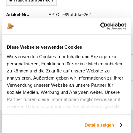
Artikel-Nr.:
APTO--e89bfddae262
Vorteile
Kostenloser Versand ab € 2000,- Bestellwert
Versand mit eigener Spedition
Diese Webseite verwendet Cookies
Wir verwenden Cookies, um Inhalte und Anzeigen zu
Beschreibung
personalisieren, Funktionen für soziale Medien anbieten
Windfangelemente online am Bildschirm konfigurieren und
zu können und die Zugriffe auf unsere Website zu
einbaufertig bestellen. In wenigen...
mehr
analysieren. Außerdem geben wir Informationen zu Ihrer
Verwendung unserer Website an unsere Partner für
Bewertungen
0
soziale Medien, Werbung und Analysen weiter. Unsere
Bewertungen lesen, schreiben und diskutieren...
mehr
Partner führen diese Informationen möglicherweise mit
weiteren Daten zusammen, die Sie ihnen bereitgestellt
haben oder die sie im Rahmen Ihrer Nutzung der Dienste
Sie haben Fragen zu unseren
gesammelt haben.
Details zeigen
Produkten?