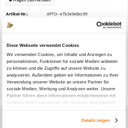
Artikel-Nr.:
APTO--e7b3e9e8ec99
Vorteile
Kostenloser Versand ab € 2000,- Bestellwert
Versand mit eigener Spedition
Diese Webseite verwendet Cookies
Wir verwenden Cookies, um Inhalte und Anzeigen zu
Beschreibung
personalisieren, Funktionen für soziale Medien anbieten
Windfangelemente online am Bildschirm konfigurieren und
zu können und die Zugriffe auf unsere Website zu
einbaufertig bestellen. In wenigen...
mehr
analysieren. Außerdem geben wir Informationen zu Ihrer
Verwendung unserer Website an unsere Partner für
Bewertungen
0
soziale Medien, Werbung und Analysen weiter. Unsere
Bewertungen lesen, schreiben und diskutieren...
mehr
Partner führen diese Informationen möglicherweise mit
weiteren Daten zusammen, die Sie ihnen bereitgestellt
haben oder die sie im Rahmen Ihrer Nutzung der Dienste
Sie haben Fragen zu unseren
gesammelt haben.
Details zeigen
Produkten?