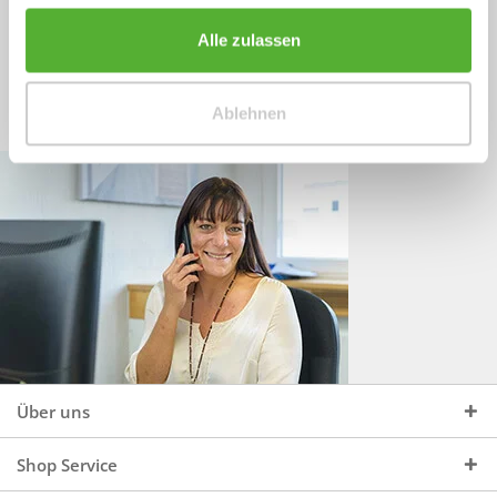
Sprechen Sie uns an, unter:
Wir beraten Sie gerne:
Alle zulassen
Mo - Do, 09:00 - 16:00 Uhr
+49 (0)4244 965 34 04
und Fr, 09:00 - 13:00 Uhr
Ablehnen
vertrieb@topdoors.de
Über uns
Shop Service