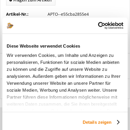
Artikel-Nr.:
APTO--e55cba2855e4
Vorteile
Kostenloser Versand ab € 2000,- Bestellwert
Versand mit eigener Spedition
Diese Webseite verwendet Cookies
Wir verwenden Cookies, um Inhalte und Anzeigen zu
Beschreibung
personalisieren, Funktionen für soziale Medien anbieten
Windfangelemente online am Bildschirm konfigurieren und
zu können und die Zugriffe auf unsere Website zu
einbaufertig bestellen. In wenigen...
mehr
analysieren. Außerdem geben wir Informationen zu Ihrer
Verwendung unserer Website an unsere Partner für
Bewertungen
0
soziale Medien, Werbung und Analysen weiter. Unsere
Bewertungen lesen, schreiben und diskutieren...
mehr
Partner führen diese Informationen möglicherweise mit
weiteren Daten zusammen, die Sie ihnen bereitgestellt
haben oder die sie im Rahmen Ihrer Nutzung der Dienste
Sie haben Fragen zu unseren
gesammelt haben.
Details zeigen
Produkten?