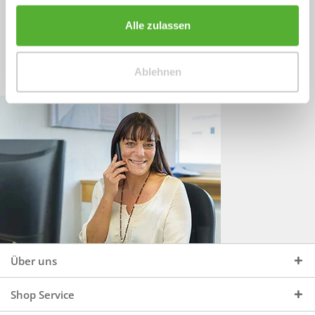
Sprechen Sie uns an, unter:
Wir beraten Sie gerne:
Alle zulassen
Mo - Do, 09:00 - 16:00 Uhr
+49 (0)4244 965 34 04
und Fr, 09:00 - 13:00 Uhr
Ablehnen
vertrieb@topdoors.de
Über uns
Shop Service