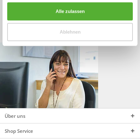
Sprechen Sie uns an, unter:
Wir beraten Sie gerne:
Alle zulassen
Mo - Do, 09:00 - 16:00 Uhr
+49 (0)4244 965 34 04
und Fr, 09:00 - 13:00 Uhr
Ablehnen
vertrieb@topdoors.de
Über uns
Shop Service