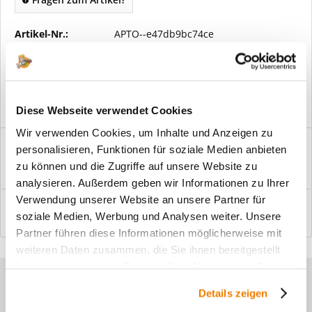
Artikel-Nr.:
APTO--e47db9bc74ce
Vorteile
Kostenloser Versand ab € 2000,- Bestellwert
Versand mit eigener Spedition
Diese Webseite verwendet Cookies
Wir verwenden Cookies, um Inhalte und Anzeigen zu
Beschreibung
personalisieren, Funktionen für soziale Medien anbieten
Windfangelemente online am Bildschirm konfigurieren und
zu können und die Zugriffe auf unsere Website zu
einbaufertig bestellen. In wenigen...
mehr
analysieren. Außerdem geben wir Informationen zu Ihrer
Verwendung unserer Website an unsere Partner für
Bewertungen
0
soziale Medien, Werbung und Analysen weiter. Unsere
Bewertungen lesen, schreiben und diskutieren...
mehr
Partner führen diese Informationen möglicherweise mit
weiteren Daten zusammen, die Sie ihnen bereitgestellt
haben oder die sie im Rahmen Ihrer Nutzung der Dienste
Sie haben Fragen zu unseren
gesammelt haben.
Details zeigen
Produkten?