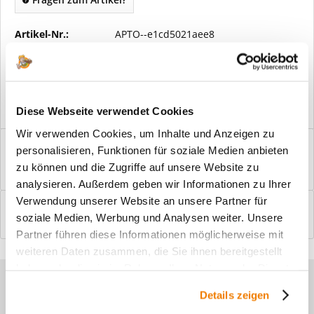
Artikel-Nr.:
APTO--e1cd5021aee8
Vorteile
Kostenloser Versand ab € 2000,- Bestellwert
Versand mit eigener Spedition
Diese Webseite verwendet Cookies
Wir verwenden Cookies, um Inhalte und Anzeigen zu
Beschreibung
personalisieren, Funktionen für soziale Medien anbieten
Windfangelemente online am Bildschirm konfigurieren und
zu können und die Zugriffe auf unsere Website zu
einbaufertig bestellen. In wenigen...
mehr
analysieren. Außerdem geben wir Informationen zu Ihrer
Verwendung unserer Website an unsere Partner für
Bewertungen
0
soziale Medien, Werbung und Analysen weiter. Unsere
Bewertungen lesen, schreiben und diskutieren...
mehr
Partner führen diese Informationen möglicherweise mit
weiteren Daten zusammen, die Sie ihnen bereitgestellt
haben oder die sie im Rahmen Ihrer Nutzung der Dienste
Sie haben Fragen zu unseren
gesammelt haben.
Details zeigen
Produkten?