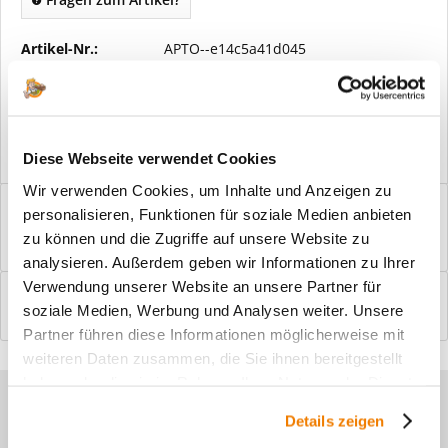
Artikel-Nr.:
APTO--e14c5a41d045
Vorteile
Kostenloser Versand ab € 2000,- Bestellwert
Versand mit eigener Spedition
Diese Webseite verwendet Cookies
Wir verwenden Cookies, um Inhalte und Anzeigen zu
Beschreibung
personalisieren, Funktionen für soziale Medien anbieten
Windfangelemente online am Bildschirm konfigurieren und
zu können und die Zugriffe auf unsere Website zu
einbaufertig bestellen. In wenigen...
mehr
analysieren. Außerdem geben wir Informationen zu Ihrer
Verwendung unserer Website an unsere Partner für
Bewertungen
0
soziale Medien, Werbung und Analysen weiter. Unsere
Bewertungen lesen, schreiben und diskutieren...
mehr
Partner führen diese Informationen möglicherweise mit
weiteren Daten zusammen, die Sie ihnen bereitgestellt
haben oder die sie im Rahmen Ihrer Nutzung der Dienste
Sie haben Fragen zu unseren
gesammelt haben.
Details zeigen
Produkten?