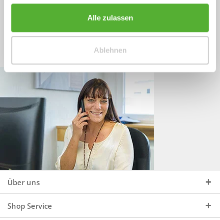
Sprechen Sie uns an, unter:
Wir beraten Sie gerne:
Alle zulassen
Mo - Do, 09:00 - 16:00 Uhr
+49 (0)4244 965 34 04
und Fr, 09:00 - 13:00 Uhr
Ablehnen
vertrieb@topdoors.de
Über uns
Shop Service