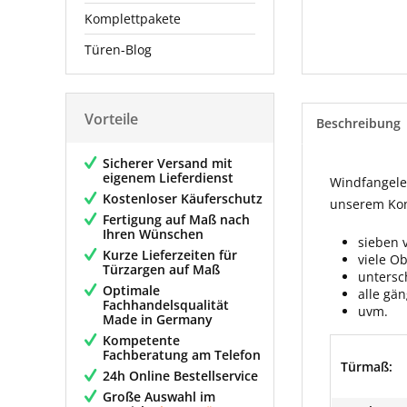
Komplettpakete
Türen-Blog
Vorteile
Beschreibung
Sicherer Versand mit
eigenem Lieferdienst
Windfangelem
Kostenloser Käuferschutz
unserem Konf
Fertigung auf Maß nach
Ihren Wünschen
sieben 
Kurze Lieferzeiten für
viele O
Türzargen auf Maß
untersc
Optimale
alle gä
Fachhandelsqualität
uvm.
Made in Germany
Kompetente
Fachberatung am Telefon
Türmaß:
24h Online Bestellservice
Große Auswahl im