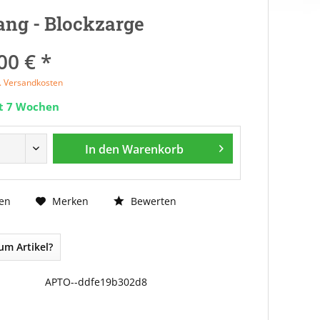
ng - Blockzarge
00 € *
l. Versandkosten
it 7 Wochen
In den
Warenkorb
Bewerten
en
Merken
um Artikel?
APTO--ddfe19b302d8