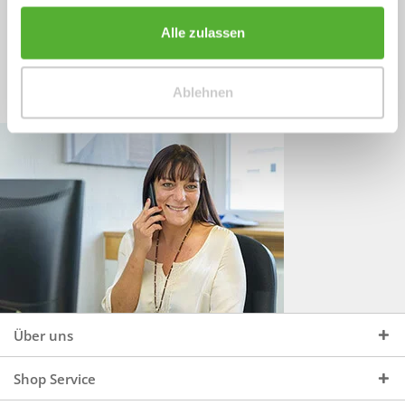
Sprechen Sie uns an, unter:
Wir beraten Sie gerne:
Alle zulassen
Mo - Do, 09:00 - 16:00 Uhr
+49 (0)4244 965 34 04
und Fr, 09:00 - 13:00 Uhr
Ablehnen
vertrieb@topdoors.de
Über uns
Shop Service