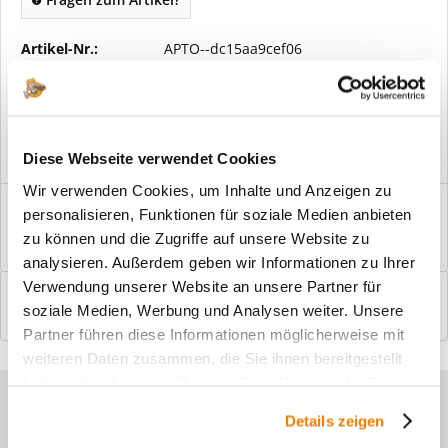
Artikel-Nr.:
APTO--dc15aa9cef06
Vorteile
Kostenloser Versand ab € 2000,- Bestellwert
Versand mit eigener Spedition
Diese Webseite verwendet Cookies
Wir verwenden Cookies, um Inhalte und Anzeigen zu
Beschreibung
personalisieren, Funktionen für soziale Medien anbieten
Windfangelemente online am Bildschirm konfigurieren und
zu können und die Zugriffe auf unsere Website zu
einbaufertig bestellen. In wenigen...
mehr
analysieren. Außerdem geben wir Informationen zu Ihrer
Verwendung unserer Website an unsere Partner für
Bewertungen
0
soziale Medien, Werbung und Analysen weiter. Unsere
Bewertungen lesen, schreiben und diskutieren...
mehr
Partner führen diese Informationen möglicherweise mit
weiteren Daten zusammen, die Sie ihnen bereitgestellt
haben oder die sie im Rahmen Ihrer Nutzung der Dienste
Sie haben Fragen zu unseren
gesammelt haben.
Details zeigen
Produkten?