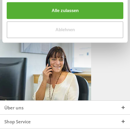
Sprechen Sie uns an, unter:
Wir beraten Sie gerne:
Alle zulassen
Mo - Do, 09:00 - 16:00 Uhr
+49 (0)4244 965 34 04
und Fr, 09:00 - 13:00 Uhr
Ablehnen
vertrieb@topdoors.de
Über uns
Shop Service