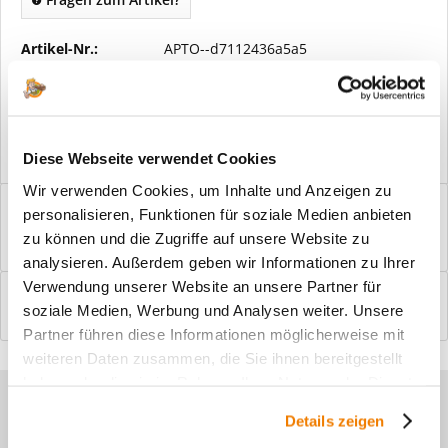
Artikel-Nr.:
APTO--d7112436a5a5
Vorteile
Kostenloser Versand ab € 2000,- Bestellwert
Versand mit eigener Spedition
Diese Webseite verwendet Cookies
Wir verwenden Cookies, um Inhalte und Anzeigen zu
Beschreibung
personalisieren, Funktionen für soziale Medien anbieten
Windfangelemente online am Bildschirm konfigurieren und
zu können und die Zugriffe auf unsere Website zu
einbaufertig bestellen. In wenigen...
mehr
analysieren. Außerdem geben wir Informationen zu Ihrer
Verwendung unserer Website an unsere Partner für
Bewertungen
0
soziale Medien, Werbung und Analysen weiter. Unsere
Bewertungen lesen, schreiben und diskutieren...
mehr
Partner führen diese Informationen möglicherweise mit
weiteren Daten zusammen, die Sie ihnen bereitgestellt
haben oder die sie im Rahmen Ihrer Nutzung der Dienste
Sie haben Fragen zu unseren
gesammelt haben.
Details zeigen
Produkten?