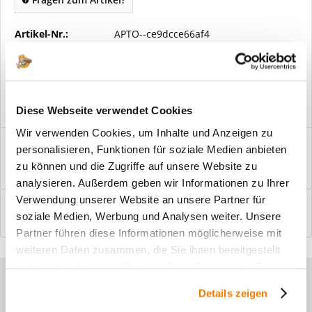
Artikel-Nr.:
APTO--ce9dcce66af4
Vorteile
Kostenloser Versand ab € 2000,- Bestellwert
Versand mit eigener Spedition
Diese Webseite verwendet Cookies
Wir verwenden Cookies, um Inhalte und Anzeigen zu
Beschreibung
personalisieren, Funktionen für soziale Medien anbieten
Windfangelemente online am Bildschirm konfigurieren und
zu können und die Zugriffe auf unsere Website zu
einbaufertig bestellen. In wenigen...
mehr
analysieren. Außerdem geben wir Informationen zu Ihrer
Verwendung unserer Website an unsere Partner für
Bewertungen
0
soziale Medien, Werbung und Analysen weiter. Unsere
Bewertungen lesen, schreiben und diskutieren...
mehr
Partner führen diese Informationen möglicherweise mit
weiteren Daten zusammen, die Sie ihnen bereitgestellt
haben oder die sie im Rahmen Ihrer Nutzung der Dienste
Sie haben Fragen zu unseren
gesammelt haben.
Details zeigen
Produkten?