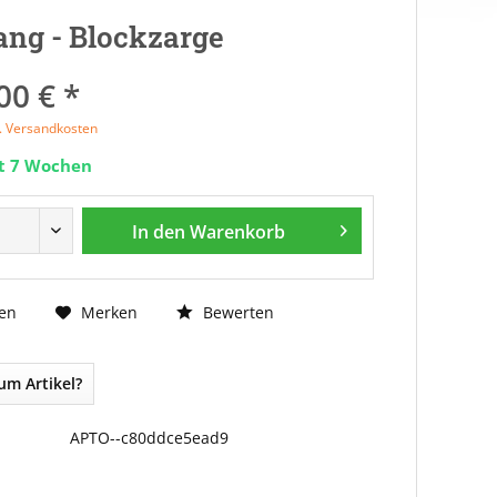
ng - Blockzarge
00 € *
l. Versandkosten
it 7 Wochen
In den
Warenkorb
Bewerten
en
Merken
um Artikel?
APTO--c80ddce5ead9