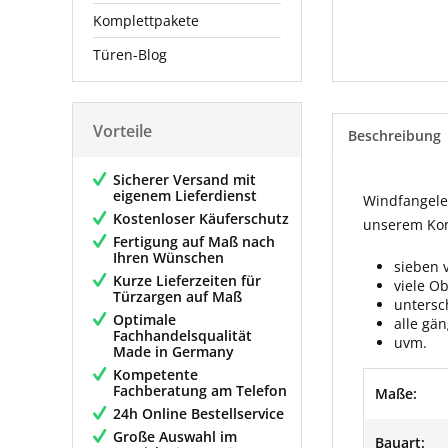
Komplettpakete
Türen-Blog
Vorteile
Beschreibung
Sicherer Versand mit
eigenem Lieferdienst
Windfangelem
Kostenloser Käuferschutz
unserem Konf
Fertigung auf Maß nach
Ihren Wünschen
sieben 
Kurze Lieferzeiten für
viele O
Türzargen auf Maß
untersc
Optimale
alle gä
Fachhandelsqualität
uvm.
Made in Germany
Kompetente
Fachberatung am Telefon
Maße:
24h Online Bestellservice
Große Auswahl im
Bauart: