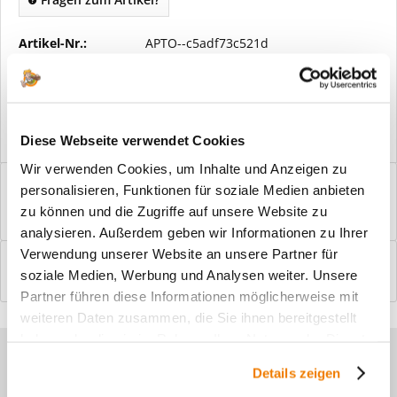
Artikel-Nr.:
APTO--c5adf73c521d
Vorteile
Kostenloser Versand ab € 2000,- Bestellwert
Versand mit eigener Spedition
Diese Webseite verwendet Cookies
Wir verwenden Cookies, um Inhalte und Anzeigen zu
Beschreibung
personalisieren, Funktionen für soziale Medien anbieten
Windfangelemente online am Bildschirm konfigurieren und
zu können und die Zugriffe auf unsere Website zu
einbaufertig bestellen. In wenigen...
mehr
analysieren. Außerdem geben wir Informationen zu Ihrer
Verwendung unserer Website an unsere Partner für
Bewertungen
0
soziale Medien, Werbung und Analysen weiter. Unsere
Bewertungen lesen, schreiben und diskutieren...
mehr
Partner führen diese Informationen möglicherweise mit
weiteren Daten zusammen, die Sie ihnen bereitgestellt
haben oder die sie im Rahmen Ihrer Nutzung der Dienste
Sie haben Fragen zu unseren
gesammelt haben.
Details zeigen
Produkten?