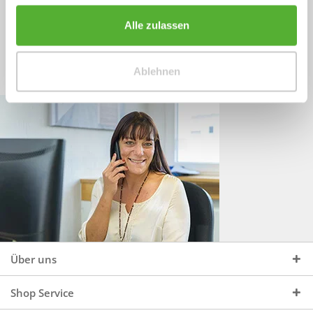
Sprechen Sie uns an, unter:
Wir beraten Sie gerne:
Alle zulassen
Mo - Do, 09:00 - 16:00 Uhr
+49 (0)4244 965 34 04
und Fr, 09:00 - 13:00 Uhr
Ablehnen
vertrieb@topdoors.de
Über uns
Shop Service