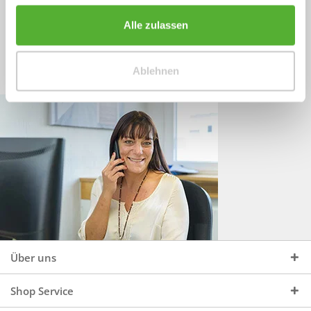
Sprechen Sie uns an, unter:
Wir beraten Sie gerne:
Alle zulassen
Mo - Do, 09:00 - 16:00 Uhr
+49 (0)4244 965 34 04
und Fr, 09:00 - 13:00 Uhr
Ablehnen
vertrieb@topdoors.de
Über uns
Shop Service