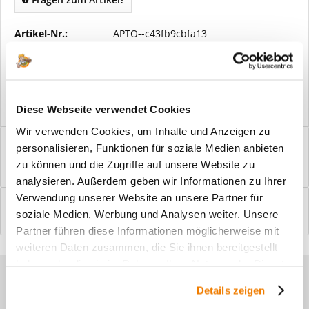
Artikel-Nr.:
APTO--c43fb9cbfa13
Vorteile
Kostenloser Versand ab € 2000,- Bestellwert
Versand mit eigener Spedition
Diese Webseite verwendet Cookies
Wir verwenden Cookies, um Inhalte und Anzeigen zu
Beschreibung
personalisieren, Funktionen für soziale Medien anbieten
Windfangelemente online am Bildschirm konfigurieren und
zu können und die Zugriffe auf unsere Website zu
einbaufertig bestellen. In wenigen...
mehr
analysieren. Außerdem geben wir Informationen zu Ihrer
Verwendung unserer Website an unsere Partner für
Bewertungen
0
soziale Medien, Werbung und Analysen weiter. Unsere
Bewertungen lesen, schreiben und diskutieren...
mehr
Partner führen diese Informationen möglicherweise mit
weiteren Daten zusammen, die Sie ihnen bereitgestellt
haben oder die sie im Rahmen Ihrer Nutzung der Dienste
Sie haben Fragen zu unseren
gesammelt haben.
Details zeigen
Produkten?