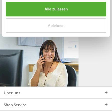
Sprechen Sie uns an, unter:
Wir beraten Sie gerne:
Alle zulassen
Mo - Do, 09:00 - 16:00 Uhr
+49 (0)4244 965 34 04
und Fr, 09:00 - 13:00 Uhr
Ablehnen
vertrieb@topdoors.de
Über uns
Shop Service