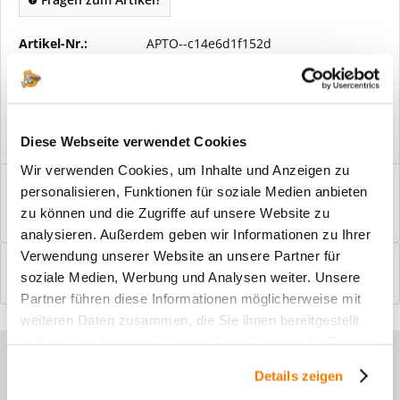
Artikel-Nr.:
APTO--c14e6d1f152d
Vorteile
Kostenloser Versand ab € 2000,- Bestellwert
Versand mit eigener Spedition
Diese Webseite verwendet Cookies
Wir verwenden Cookies, um Inhalte und Anzeigen zu
Beschreibung
personalisieren, Funktionen für soziale Medien anbieten
Windfangelemente online am Bildschirm konfigurieren und
zu können und die Zugriffe auf unsere Website zu
einbaufertig bestellen. In wenigen...
mehr
analysieren. Außerdem geben wir Informationen zu Ihrer
Verwendung unserer Website an unsere Partner für
Bewertungen
0
soziale Medien, Werbung und Analysen weiter. Unsere
Bewertungen lesen, schreiben und diskutieren...
mehr
Partner führen diese Informationen möglicherweise mit
weiteren Daten zusammen, die Sie ihnen bereitgestellt
haben oder die sie im Rahmen Ihrer Nutzung der Dienste
Sie haben Fragen zu unseren
gesammelt haben.
Details zeigen
Produkten?