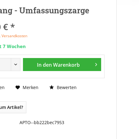
ang - Umfassungszarge
 € *
l. Versandkosten
it 7 Wochen
In den
Warenkorb
Bewerten
en
Merken
um Artikel?
APTO--bb222bec7953