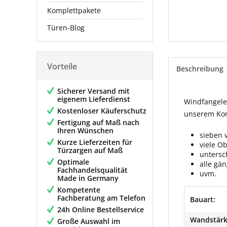
Komplettpakete
Türen-Blog
Vorteile
Beschreibung
Sicherer Versand mit
eigenem Lieferdienst
Windfangelem
Kostenloser Käuferschutz
unserem Konf
Fertigung auf Maß nach
Ihren Wünschen
sieben 
Kurze Lieferzeiten für
viele O
Türzargen auf Maß
untersc
Optimale
alle gä
Fachhandelsqualität
uvm.
Made in Germany
Kompetente
Fachberatung am Telefon
Bauart:
24h Online Bestellservice
Wandstärk
Große Auswahl im